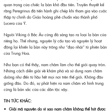
quan trọng của chiếc la bàn khô đầu tiên. Truyền thuyết kể
rằng Peregrinus đã tiến hành ghi chép khi tham gia vào cuộc
thập tự chinh do Giáo hoàng phê chuẩn vào thành phố
Lucera của Ý.
Người Viking ở Bắc Âu cũng đã sáng tạo ra loại la bàn của
riêng họ. Thế nhưng, nguyên lý cấu tạo và nguyên lý hoạt
động lại khiến la bàn này trông như “đạo nhái” từ phiên bản
của Trung Hoa.
Như bạn có thể thấy, nam châm làm cho thế giới quay tròn.
Những cách diễn giải về khám phá và sử dụng nam châm
dường như đến từ hầu hết mọi nơi trên thế giới. Không đâu
giống đâu. Do đó, sự phát hiện ra nam châm vô hình trung
cũng là bản sắc của các dân tộc vậy.
TIN TỨC KHÁC:
Giải mã nguyên do vì sao nam châm không thể hút được