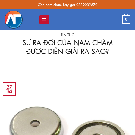
Skip
Cần nam châm hãy gọi 0339039679
to
content
0
TIN TỨC
SỰ RA ĐỜI CỦA NAM CHÂM
ĐƯỢC DIỄN GIẢI RA SAO?
27
Th3