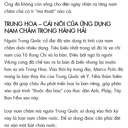
Ông đã không còn sống cho đến ngày nhận ra rằng nam
châm chả có tí “ma thuật” nào cả.
TRUNG HOA – CÁI NÔI CỦA ỨNG DỤNG
NAM CHÂM TRONG HÀNG HẢI
Người Trung Quốc cổ đại đã vận dụng từ tính của nam
châm dưới nhiều dạng. Tiêu biểu nhất trong số đó là xe chỉ
nam của Tổ Xung Chi và la bàn. Điều bất ngờ là người
Viking cũng đã chế tạo ra la bàn đi biển nhưng lại muộn
hơn so với Trung Hoa. Vào thời kỳ trung đại, Marco Polo đã
mang la bàn thủy thủ của Trung Quốc về Ý. Nhà thám hiểm
này đã giúp châu Âu phát triển loại la bàn riêng, góp phần
vào quá trình “thuộc địa hóa” của thực dân Anh, Pháp, Tây
Ban Nha sau này.
Loại nam châm mà người Trung Quốc sử dụng vào thời kỳ
này là loại nam châm nước. Để sử dụng được cần phải đặt
nó vào một bát chứa nước.