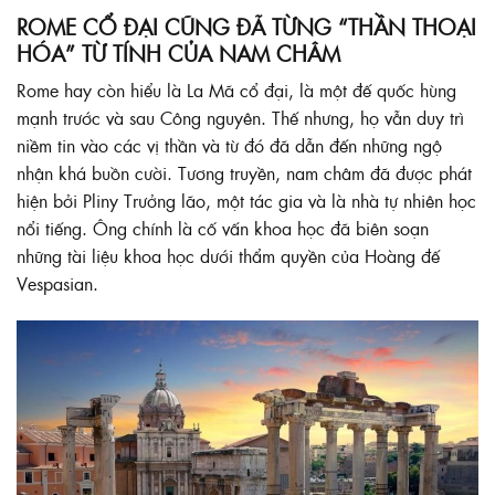
ROME CỔ ĐẠI CŨNG ĐÃ TỪNG “THẦN THOẠI
HÓA” TỪ TÍNH CỦA NAM CHÂM
Rome hay còn hiểu là La Mã cổ đại, là một đế quốc hùng
mạnh trước và sau Công nguyên. Thế nhưng, họ vẫn duy trì
niềm tin vào các vị thần và từ đó đã dẫn đến những ngộ
nhận khá buồn cười. Tương truyền, nam châm đã được phát
hiện bởi Pliny Trưởng lão, một tác gia và là nhà tự nhiên học
nổi tiếng. Ông chính là cố vấn khoa học đã biên soạn
những tài liệu khoa học dưới thẩm quyền của Hoàng đế
Vespasian.