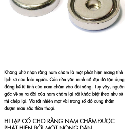
Không phủ nhận rằng nam châm là một phát hiện mang tính
lịch sử của loài người. Các nền văn minh cổ đại đã tận dụng
đáng kể từ tính của nam châm vào đời sống. Tuy vậy, nguồn
gốc về sự ra đời của nam châm lại rất khác biệt theo như sử
thi chép lại. Và tất nhiên một vài trong số đó cũng thấm
đượm màu sắc thần thoại.
HI LẠP CỔ CHO RẰNG NAM CHÂM ĐƯỢC
PHÁT HIỆN BỞI MỘT NÔNG DÂN