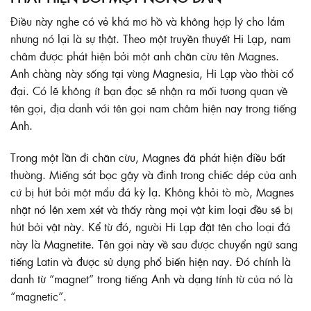
Điều này nghe có vẻ khá mơ hồ và không hợp lý cho lắm
nhưng nó lại là sự thật. Theo một truyền thuyết Hi Lạp, nam
châm được phát hiện bởi một anh chăn cừu tên Magnes.
Anh chàng này sống tại vùng Magnesia, Hi Lạp vào thời cổ
đại. Có lẽ không ít bạn đọc sẽ nhận ra mối tương quan về
tên gọi, địa danh với tên gọi nam châm hiện nay trong tiếng
Anh.
Trong một lần đi chăn cừu, Magnes đã phát hiện điều bất
thường. Miếng sắt bọc gậy và đinh trong chiếc dép của anh
cứ bị hút bởi một mẩu đá kỳ lạ. Không khỏi tò mò, Magnes
nhặt nó lên xem xét và thấy rằng mọi vật kim loại đều sẽ bị
hút bởi vật này. Kể từ đó, người Hi Lạp đặt tên cho loại đá
này là Magnetite. Tên gọi này về sau được chuyển ngữ sang
tiếng Latin và được sử dụng phổ biến hiện nay. Đó chính là
danh từ “magnet” trong tiếng Anh và dạng tính từ của nó là
“magnetic”.