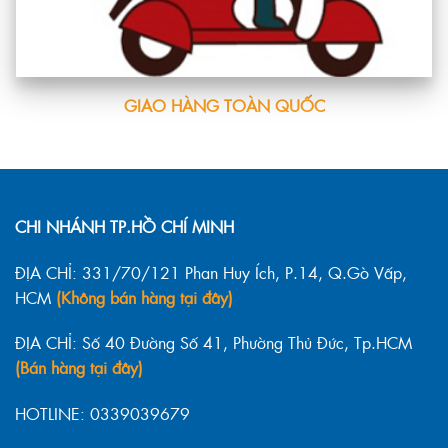
GIAO HÀNG TOÀN QUỐC
CHI NHÁNH TP.HỒ CHÍ MINH
ĐỊA CHỈ: 331/70/121 Phan Huy Ích, P.14, Q.Gò Vấp,
HCM
(Không bán hàng tại đây)
ĐỊA CHỈ: Số 40 Đường Số 41, Phường Thủ Đức, Tp.HCM
(Bán hàng tại đây)
HOTLINE: 0339039679