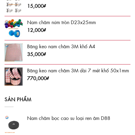
15,000
₫
Nam châm núm tròn D23x25mm
12,000
₫
Băng keo nam châm 3M khổ A4
35,000
₫
Băng keo nam châm 3M dài 7 mét khổ 50x1mm
770,000
₫
SẢN PHẨM
Nam châm bọc cao su loại ren âm D88