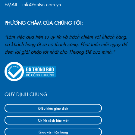
EMAIL : info@antvn.com.vn
PHƯƠNG CHÂM CỦA CHÚNG TÔI:
"Làm việc dựa trên sự uy tín và trách nhiệm với khách hàng,
có khách hàng ắt sẽ có thành công. Phát triển mỗi ngày để
đem lại giải pháp tốt nhất cho Thượng Đế của mình."
QUY ĐỊNH CHUNG
Điều kiện giao dịch
Chính sách bảo mật
Giao và nhận hàng