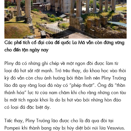
Các phế tích cổ đại của đế quốc La Mã vẫn còn đứng vững
cho đến tận ngày nay
Pliny đã có những ghi chép về một ngọn đồi được làm từ
loại đá hút sắt rất mạnh. Trớ trêu thay, do khoa học vào thời
kỳ đó vẫn còn chịu ảnh hưởng bởi thần linh nên Pliny Trưởng
lão đã quy rằng loại đá này có “phép thuật”. Ông đã “thần
thánh hóa” lực từ của nam châm khi cho rằng những con tàu
bị mất tích ngoài khơi là do bị hút vào bởi những hòn đảo
có loại đá đặc biệt ấy.
Tiếc thay, Pliny Trưởng lão được cho là đã qua đời tại
Pompeii khi thành bang này bị hủy diệt bởi núi lửa Vesuvius.