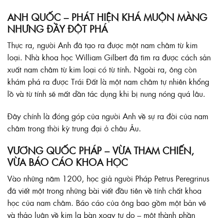
ANH QUỐC – PHÁT HIỆN KHÁ MUỘN MÀNG
NHƯNG ĐẦY ĐỘT PHÁ
Thực ra, người Anh đã tạo ra được một nam châm từ kim
loại. Nhà khoa học William Gilbert đã tìm ra được cách sản
xuất nam châm từ kim loại có từ tính. Ngoài ra, ông còn
khám phá ra được Trái Đất là một nam châm tự nhiên khổng
lồ và từ tính sẽ mất dần tác dụng khi bị nung nóng quá lâu.
Đây chính là đóng góp của người Anh về sự ra đời của nam
châm trong thời kỳ trung đại ở châu Âu.
VƯƠNG QUỐC PHÁP – VỪA THAM CHIẾN,
VỪA BÁO CÁO KHOA HỌC
Vào những năm 1200, học giả người Pháp Petrus Peregrinus
đã viết một trong những bài viết đầu tiên về tính chất khoa
học của nam châm. Báo cáo của ông bao gồm một bản vẽ
và thảo luận về kim la bàn xoay tự do – một thành phần