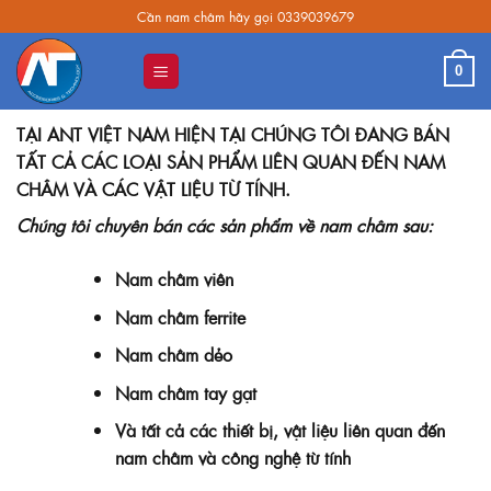
Skip
Cần nam châm hãy gọi 0339039679
to
content
0
TẠI ANT VIỆT NAM HIỆN TẠI CHÚNG TÔI ĐANG BÁN
TẤT CẢ CÁC LOẠI SẢN PHẨM LIÊN QUAN ĐẾN NAM
CHÂM VÀ CÁC VẬT LIỆU TỪ TÍNH.
Chúng tôi chuyên bán các sản phẩm về nam châm sau:
Nam châm viên
Nam châm ferrite
Nam châm dẻo
Nam châm tay gạt
Và tất cả các thiết bị, vật liệu liên quan đến
nam châm và công nghệ từ tính