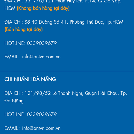
ĐỊA CHỈ: 331/70/121 Phan Huy Ích, P.14, Q.Gò Vấp,
HCM
(Không bán hàng tại đây)
ĐỊA CHỈ: Số 40 Đường Số 41, Phường Thủ Đức, Tp.HCM
(Bán hàng tại đây)
HOTLINE: 0339039679
EMAIL : info@antvn.com.vn
CHI NHÁNH ĐÀ NẴNG
ĐỊA CHỈ: 121/98/52 Lê Thanh Nghị, Quận Hải Châu, Tp.
Đà Nẵng
HOTLINE: 0339039679
EMAIL : info@antvn.com.vn