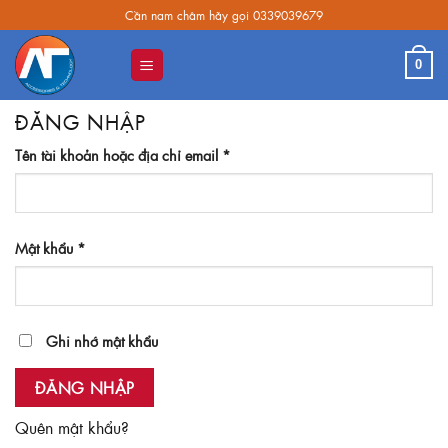
Skip
Cần nam châm hãy gọi 0339039679
to
content
0
ĐĂNG NHẬP
Bắt
Tên tài khoản hoặc địa chỉ email
*
buộc
Bắt
Mật khẩu
*
buộc
Ghi nhớ mật khẩu
ĐĂNG NHẬP
Quên mật khẩu?