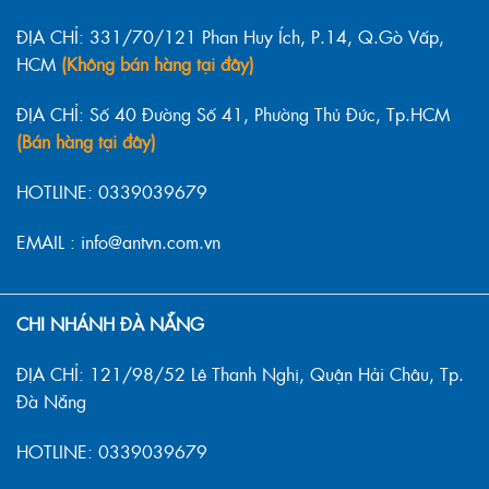
ĐỊA CHỈ: 331/70/121 Phan Huy Ích, P.14, Q.Gò Vấp,
HCM
(Không bán hàng tại đây)
ĐỊA CHỈ: Số 40 Đường Số 41, Phường Thủ Đức, Tp.HCM
(Bán hàng tại đây)
HOTLINE: 0339039679
EMAIL : info@antvn.com.vn
CHI NHÁNH ĐÀ NẴNG
ĐỊA CHỈ: 121/98/52 Lê Thanh Nghị, Quận Hải Châu, Tp.
Đà Nẵng
HOTLINE: 0339039679