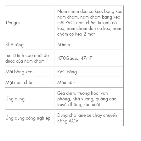
Nam châm dẻo có keo, băng keo
nam châm, nam châm băng keo
Tên gọi
mặt PVC, nam châm tủ lạnh có
keo, nam châm dán có keo, nam
châm có keo 2 mặt
Khổ rộng
50mm
Lực từ tính cao nhất đo
470Gauss, 47mT
được của nam châm
Mặt băng keo
PVC trắng
Mặt nam châm
Màu nâu
Gia đình, trường học, văn
Ứng dụng
phòng, nhà xưởng, quảng cáo,
truyền thông, sản xuất
Dùng cho lane xe chạy chuyển
Ứng dụng công nghiệp
hàng AGV