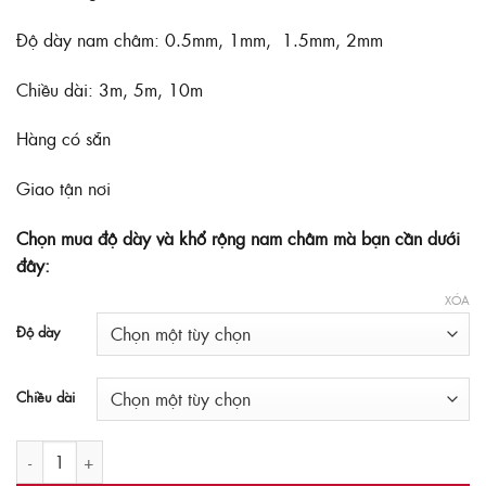
từ
69,000₫
Độ dày nam châm: 0.5mm, 1mm, 1.5mm, 2mm
đến
420,000₫
Chiều dài: 3m, 5m, 10m
Hàng có sẵn
Giao tận nơi
Chọn mua độ dày và khổ rộng nam châm mà bạn cần dưới
đây:
XÓA
Độ dày
Chiều dài
Nam châm dẻo có keo khổ 50mm số lượng