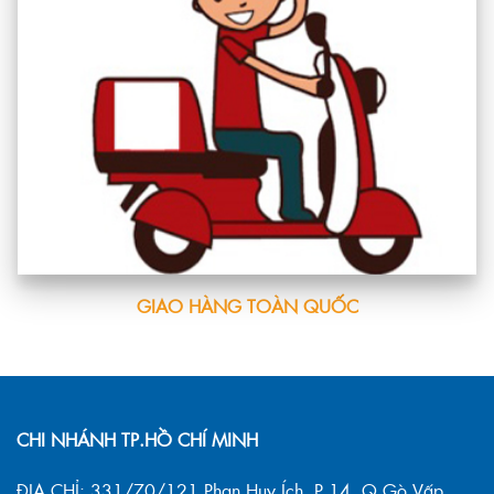
GIAO HÀNG TOÀN QUỐC
CHI NHÁNH TP.HỒ CHÍ MINH
ĐỊA CHỈ: 331/70/121 Phan Huy Ích, P.14, Q.Gò Vấp,