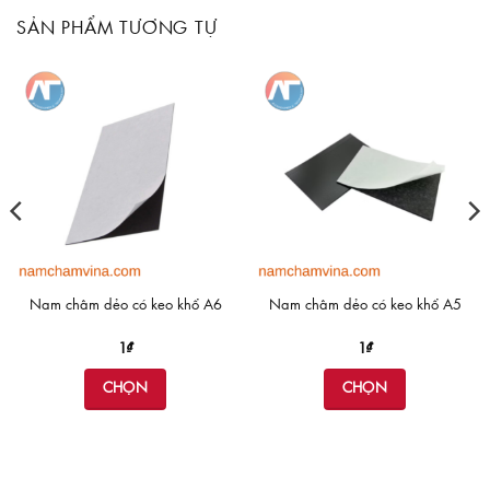
SẢN PHẨM TƯƠNG TỰ
Nam châm dẻo có keo khổ A6
Nam châm dẻo có keo khổ A5
1
₫
1
₫
CHỌN
CHỌN
Sản
Sản
phẩm
phẩm
này
này
có
có