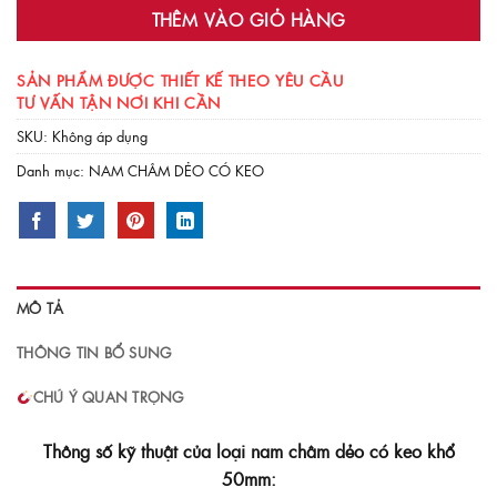
THÊM VÀO GIỎ HÀNG
SẢN PHẨM ĐƯỢC THIẾT KẾ THEO YÊU CẦU
TƯ VẤN TẬN NƠI KHI CẦN
SKU:
Không áp dụng
Danh mục:
NAM CHÂM DẺO CÓ KEO
MÔ TẢ
THÔNG TIN BỔ SUNG
CHÚ Ý QUAN TRỌNG
Thông số kỹ thuật của loại nam châm dẻo có keo khổ
50mm: