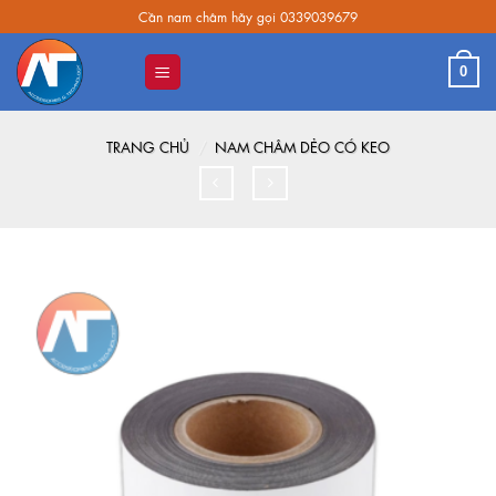
Skip
Cần nam châm hãy gọi 0339039679
to
content
0
TRANG CHỦ
/
NAM CHÂM DẺO CÓ KEO