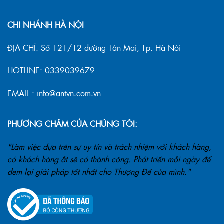
CHI NHÁNH HÀ NỘI
ĐỊA CHỈ: Số 121/12 đường Tân Mai, Tp. Hà Nội
HOTLINE: 0339039679
EMAIL : info@antvn.com.vn
PHƯƠNG CHÂM CỦA CHÚNG TÔI:
"Làm việc dựa trên sự uy tín và trách nhiệm với khách hàng,
có khách hàng ắt sẽ có thành công. Phát triển mỗi ngày để
đem lại giải pháp tốt nhất cho Thượng Đế của mình."