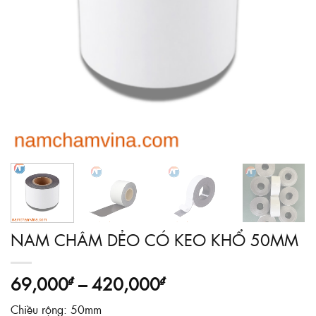
NAM CHÂM DẺO CÓ KEO KHỔ 50MM
Khoảng
69,000
–
420,000
₫
₫
giá:
Chiều rộng: 50mm