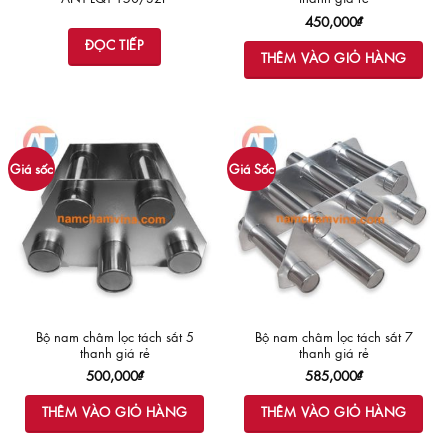
450,000
₫
ĐỌC TIẾP
THÊM VÀO GIỎ HÀNG
Giá sốc
Giá Sốc
Bộ nam châm lọc tách sắt 5
Bộ nam châm lọc tách sắt 7
thanh giá rẻ
thanh giá rẻ
500,000
₫
585,000
₫
THÊM VÀO GIỎ HÀNG
THÊM VÀO GIỎ HÀNG