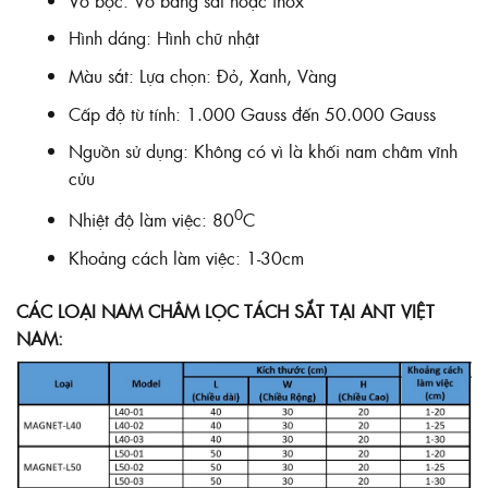
Vỏ bọc: Vỏ bằng sắt hoặc inox
Hình dáng: Hình chữ nhật
Màu sắt: Lựa chọn: Đỏ, Xanh, Vàng
Cấp độ từ tính: 1.000 Gauss đến 50.000 Gauss
Nguồn sử dụng: Không có vì là khối nam châm vĩnh
cửu
0
Nhiệt độ làm việc: 80
C
Khoảng cách làm việc: 1-30cm
CÁC LOẠI NAM CHÂM LỌC TÁCH SẮT TẠI ANT VIỆT
NAM: