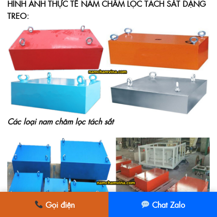
HÌNH ẢNH THỰC TẾ NAM CHÂM LỌC TÁCH SẮT DẠNG
TREO:
Các loại nam châm lọc tách sắt
Gọi điện
Chat Zalo