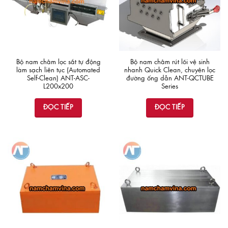
Bộ nam châm lọc sắt tự động
Bộ nam châm rút lõi vệ sinh
làm sạch liên tục (Automated
nhanh Quick Clean, chuyên lọc
Self-Clean) ANT-ASC-
đường ống dẫn ANT-QCTUBE
L200x200
Series
ĐỌC TIẾP
ĐỌC TIẾP