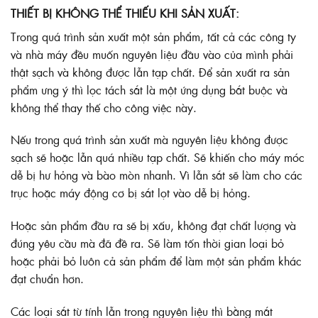
THIẾT BỊ KHÔNG THỂ THIẾU KHI SẢN XUẤT:
Trong quá trình sản xuất một sản phẩm, tất cả các công ty
và nhà máy đều muốn nguyên liệu đầu vào của mình phải
thật sạch và không được lẫn tạp chất. Để sản xuất ra sản
phẩm ưng ý thì lọc tách sắt là một ứng dụng bắt buộc và
không thể thay thế cho công việc này.
Nếu trong quá trình sản xuất mà nguyên liệu không được
sạch sẽ hoặc lẫn quá nhiều tạp chất. Sẽ khiến cho máy móc
dễ bị hư hỏng và bào mòn nhanh. Vì lẫn sắt sẽ làm cho các
trục hoặc máy động cơ bị sắt lọt vào dễ bị hỏng.
Hoặc sản phẩm đầu ra sẽ bị xấu, không đạt chất lượng và
đúng yêu cầu mà đã đề ra. Sẽ làm tốn thời gian loại bỏ
hoặc phải bỏ luôn cả sản phẩm để làm một sản phẩm khác
đạt chuẩn hơn.
Các loại sắt từ tính lẫn trong nguyên liệu thì bằng mắt