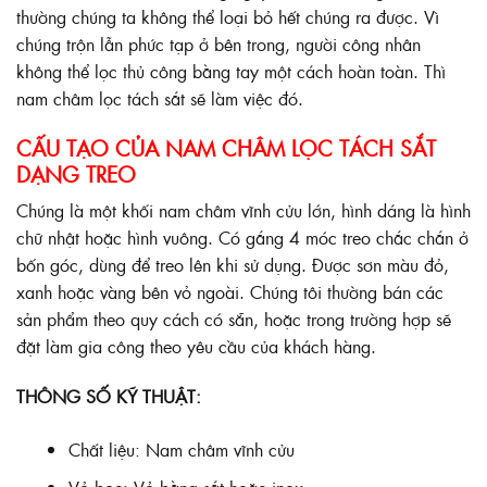
thường chúng ta không thể loại bỏ hết chúng ra được. Vì
chúng trộn lẫn phức tạp ở bên trong, người công nhân
không thể lọc thủ công bằng tay một cách hoàn toàn. Thì
nam châm lọc tách sắt sẽ làm việc đó.
CẤU TẠO CỦA NAM CHÂM LỌC TÁCH SẮT
DẠNG TREO
Chúng là một khối nam châm vĩnh cửu lớn, hình dáng là hình
chữ nhật hoặc hình vuông. Có gắng 4 móc treo chắc chắn ở
bốn góc, dùng để treo lên khi sử dụng. Được sơn màu đỏ,
xanh hoặc vàng bên vỏ ngoài. Chúng tôi thường bán các
sản phẩm theo quy cách có sẵn, hoặc trong trường hợp sẽ
đặt làm gia công theo yêu cầu của khách hàng.
THÔNG SỐ KỸ THUẬT:
Chất liệu: Nam châm vĩnh cửu