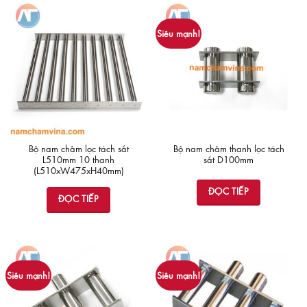
Siêu mạnh!
Bộ nam châm lọc tách sắt
Bộ nam châm thanh lọc tách
L510mm 10 thanh
sắt D100mm
(L510xW475xH40mm)
ĐỌC TIẾP
ĐỌC TIẾP
Siêu mạnh!
Siêu mạnh!