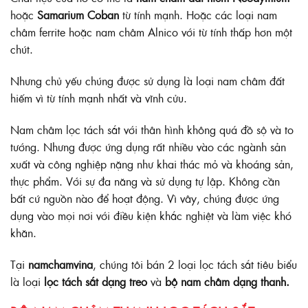
hoặc
Samarium Coban
từ tính mạnh. Hoặc các loại nam
châm ferrite hoặc nam châm Alnico với từ tính thấp hơn một
chút.
Nhưng chủ yếu chúng được sử dụng là loại nam châm đất
hiếm vì từ tính mạnh nhất và vĩnh cửu.
Nam châm lọc tách sắt với thân hình không quá đồ sộ và to
tướng. Nhưng được ứng dụng rất nhiều vào các ngành sản
xuất và công nghiệp nặng như khai thác mỏ và khoáng sản,
thực phẩm. Với sự đa năng và sử dụng tự lập. Không cần
bất cứ nguồn nào để hoạt động. Vì vây, chúng được ứng
dụng vào mọi nơi với điều kiện khắc nghiệt và làm việc khó
khăn.
Tại
namchamvina
, chúng tôi bán 2 loại lọc tách sắt tiêu biểu
là loại
lọc tách sắt dạng treo
và
bộ nam châm dạng thanh.