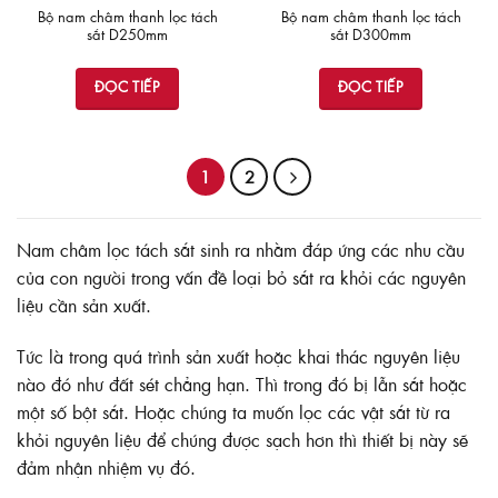
Bộ nam châm thanh lọc tách
Bộ nam châm thanh lọc tách
sắt D250mm
sắt D300mm
ĐỌC TIẾP
ĐỌC TIẾP
1
2
Nam châm lọc tách sắt sinh ra nhằm đáp ứng các nhu cầu
của con người trong vấn đề loại bỏ sắt ra khỏi các nguyên
liệu cần sản xuất.
Tức là trong quá trình sản xuất hoặc khai thác nguyên liệu
nào đó như đất sét chẳng hạn. Thì trong đó bị lẫn sắt hoặc
một số bột sắt. Hoặc chúng ta muốn lọc các vật sắt từ ra
khỏi nguyên liệu để chúng được sạch hơn thì thiết bị này sẽ
đảm nhận nhiệm vụ đó.