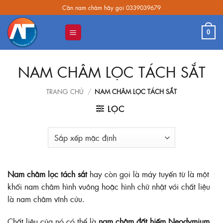
Skip
Cần nam châm hãy gọi 0339039679
to
content
0
NAM CHÂM LỌC TÁCH SẮT
TRANG CHỦ
/
NAM CHÂM LỌC TÁCH SẮT
LỌC
Nam châm lọc tách sắt
hay còn gọi là máy tuyến từ là một
khối nam châm hình vuông hoặc hình chữ nhật với chất liệu
là nam châm vĩnh cửu.
Chất liệu của nó có thể là
nam châm đất hiếm Neodymium