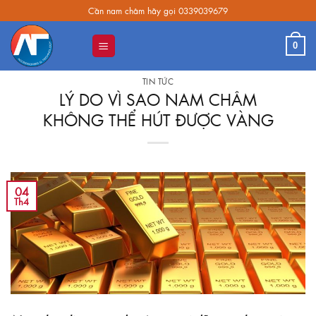
Skip
Cần nam châm hãy gọi 0339039679
to
content
0
TIN TỨC
LÝ DO VÌ SAO NAM CHÂM
KHÔNG THỂ HÚT ĐƯỢC VÀNG
04
Th4