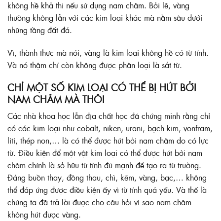
không hề khả thi nếu sử dụng nam châm. Bởi lẽ, vàng
thường không lẫn với các kim loại khác mà nằm sâu dưới
những tầng đất đá.
Vì, thành thực mà nói, vàng là kim loại không hề có từ tính.
Và nó thậm chí còn không được phân loại là sắt từ.
CHỈ MỘT SỐ KIM LOẠI CÓ THỂ BỊ HÚT BỞI
NAM CHÂM MÀ THÔI
Các nhà khoa học lẫn địa chất học đã chứng minh rằng chỉ
có các kim loại như cobalt, niken, urani, bạch kim, vonfram,
liti, thép non,… là có thể được hút bởi nam châm do có lực
từ. Điều kiện để một vật kim loại có thể được hút bởi nam
châm chính là sở hữu từ tính đủ mạnh để tạo ra từ trường.
Đáng buồn thay, đồng thau, chì, kẽm, vàng, bạc,… không
thể đáp ứng được điều kiện ấy vì từ tính quá yếu. Và thế là
chúng ta đã trả lời được cho câu hỏi vì sao nam châm
không hút được vàng.