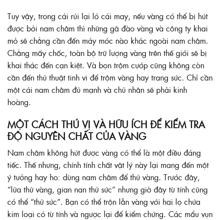
Tuy vậy, trong cái rủi lại ló cái may, nếu vàng có thể bị hút
được bởi nam châm thì những gã đào vàng và công ty khai
mỏ sẽ chẳng cần đến máy móc nào khác ngoài nam châm.
Chẳng mấy chốc, toàn bộ trữ lượng vàng trên thế giới sẽ bị
khai thác đến cạn kiệt. Và bọn trộm cướp cũng không còn
cần đến thủ thuật tinh vi để trộm vàng hay trang sức. Chỉ cần
một cái nam châm đủ mạnh và chủ nhân sẽ phải kinh
hoàng.
MỘT CÁCH THÚ VỊ VÀ HỮU ÍCH ĐỂ KIỂM TRA
ĐỘ NGUYÊN CHẤT CỦA VÀNG
Nam châm không hút được vàng có thể là một điều đáng
tiếc. Thế nhưng, chính tính chất vật lý này lại mang đến một
ý tưởng hay ho: dùng nam châm để thử vàng. Trước đây,
“lửa thử vàng, gian nan thử sức” nhưng giờ đây từ tính cũng
có thể “thử sức”. Bạn có thể trộn lẫn vàng với hai lọ chứa
kim loại có từ tính và ngược lại để kiểm chứng. Các mẩu vụn