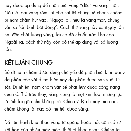
này được áp dụng để nhận biết vàng “đểu” và vàng thật.
Nếu là loại vàng rởm, bị pha sắt thì chúng sẽ nhanh chóng
bị nam châm hút vào. Ngược lại, nếu là vàng thật, chúng
vẫn sẽ “án binh bất động”. Cách thử vàng này sẽ ít gây tổn
hại đến chất lượng vàng, lại có độ chuẩn xác khá cao.
Ngoài ra, cách thử này còn có thể áp dụng với số lượng
lớn.
KẾT LUẬN CHUNG
Sở dĩ nam châm được dùng chủ yếu để phân biệt kim loại vì
đa phần các vật dụng hiện nay đa phần được sản xuất từ
sắt. Dĩ nhiên, nam châm vẫn sẽ phát huy được công năng
của nó. Trớ trêu thay, vàng cũng là một kim loại nhưng lực
từ tính lại gần như không có. Chính vì lý do này mà nam
châm không tài nào có thể hút được vàng.
Để tiến hành khai thác vàng từ quặng hoặc mỏ, cần có sự
kết hợp của nhiều máy móc, thiết bị khác nhau. Chúng ta