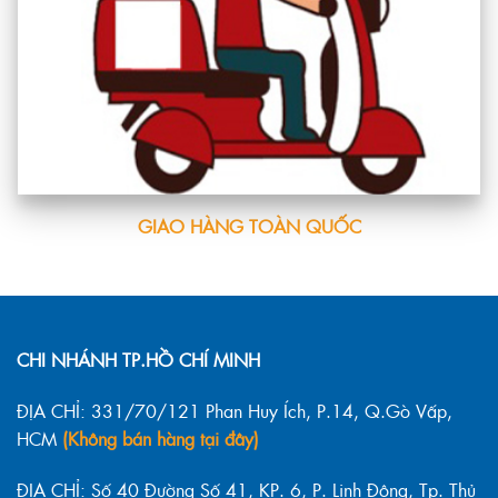
GIAO HÀNG TOÀN QUỐC
CHI NHÁNH TP.HỒ CHÍ MINH
ĐỊA CHỈ: 331/70/121 Phan Huy Ích, P.14, Q.Gò Vấp,
HCM
(Không bán hàng tại đây)
ĐỊA CHỈ: Số 40 Đường Số 41, KP. 6, P. Linh Đông, Tp. Thủ