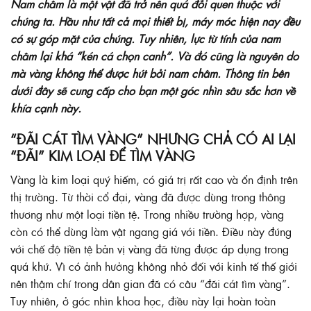
Nam châm là một vật đã trở nên quá đỗi quen thuộc với
chúng ta. Hầu như tất cả mọi thiết bị, máy móc hiện nay đều
có sự góp mặt của chúng. Tuy nhiên, lực từ tính của nam
châm lại khá “kén cá chọn canh”. Và đó cũng là nguyên do
mà vàng không thể được hút bởi nam châm. Thông tin bên
dưới đây sẽ cung cấp cho bạn một góc nhìn sâu sắc hơn về
khía cạnh này.
“ĐÃI CÁT TÌM VÀNG” NHƯNG CHẢ CÓ AI LẠI
“ĐÃI” KIM LOẠI ĐỂ TÌM VÀNG
Vàng là kim loại quý hiếm, có giá trị rất cao và ổn định trên
thị trường. Từ thời cổ đại, vàng đã được dùng trong thông
thương như một loại tiền tệ. Trong nhiều trường hợp, vàng
còn có thể dùng làm vật ngang giá với tiền. Điều này đúng
với chế độ tiền tệ bản vị vàng đã từng được áp dụng trong
quá khứ. Vì có ảnh hưởng không nhỏ đối với kinh tế thế giới
nên thậm chí trong dân gian đã có câu “đãi cát tìm vàng”.
Tuy nhiên, ở góc nhìn khoa học, điều này lại hoàn toàn