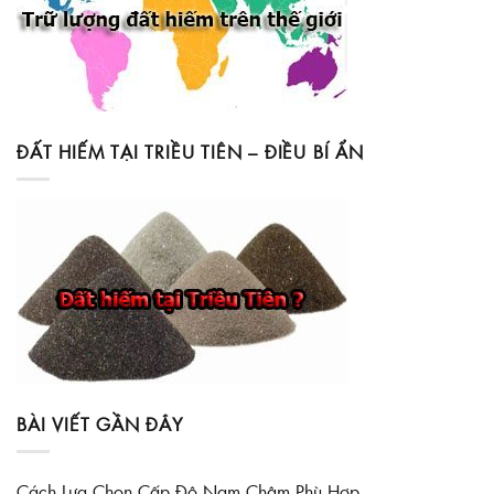
ĐẤT HIẾM TẠI TRIỀU TIÊN – ĐIỀU BÍ ẨN
BÀI VIẾT GẦN ĐÂY
Cách Lựa Chọn Cấp Độ Nam Châm Phù Hợp