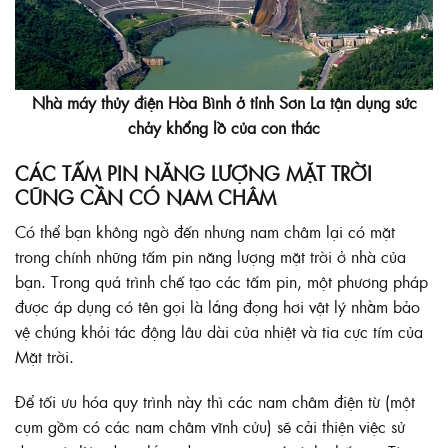
Nhà máy thủy điện Hòa Bình ở tỉnh Sơn La tận dụng sức
chảy khổng lồ của con thác
CÁC
TẤM PIN NĂNG LƯỢNG MẶT TRỜI
CŨNG CẦN CÓ NAM CHÂM
Có thể bạn không ngờ đến nhưng nam châm lại có mặt
trong chính những tấm pin năng lượng mặt trời ở nhà của
bạn. Trong quá trình chế tạo các tấm pin, một phương pháp
được áp dụng có tên gọi là lắng đọng hơi vật lý nhằm bảo
vệ chúng khỏi tác động lâu dài của nhiệt và tia cực tím của
Mặt trời.
Để tối ưu hóa quy trình này thì các nam châm điện từ (một
cụm gồm có các nam châm vĩnh cửu) sẽ cải thiện việc sử