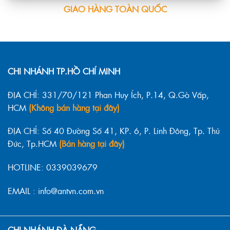
GIAO HÀNG TOÀN QUỐC
CHI NHÁNH TP.HỒ CHÍ MINH
ĐỊA CHỈ: 331/70/121 Phan Huy Ích, P.14, Q.Gò Vấp,
HCM
(Không bán hàng tại đây)
ĐỊA CHỈ: Số 40 Đường Số 41, KP. 6, P. Linh Đông, Tp. Thủ
Đức, Tp.HCM
(Bán hàng tại đây)
HOTLINE: 0339039679
EMAIL : info@antvn.com.vn
CHI NHÁNH ĐÀ NẴNG