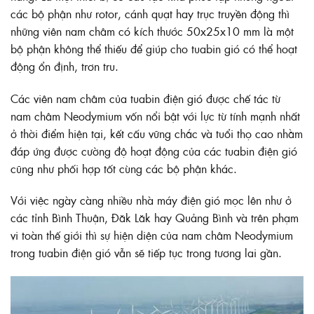
các bộ phận như rotor, cánh quạt hay trục truyền động thì
những viên nam châm có kích thước 50x25x10 mm là một
bộ phận không thể thiếu để giúp cho tuabin gió có thể hoạt
động ổn định, trơn tru.
Các viên nam châm của tuabin điện gió được chế tác từ
nam châm Neodymium
vốn nổi bật với lực từ tính mạnh nhất
ở thời điểm hiện tại, kết cấu vững chắc và tuổi thọ cao nhằm
đáp ứng được cường độ hoạt động của các tuabin điện gió
cũng như phối hợp tốt cùng các bộ phận khác.
Với việc ngày càng nhiều nhà máy điện gió mọc lên như ở
các tỉnh Bình Thuận, Đăk Lăk hay Quảng Bình và trên phạm
vi toàn thế giới thì sự hiện diện của nam châm Neodymium
trong tuabin điện gió vẫn sẽ tiếp tục trong tương lai gần.