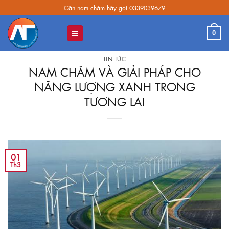
Skip
Cần nam châm hãy gọi 0339039679
to
content
0
TIN TỨC
NAM CHÂM VÀ GIẢI PHÁP CHO
NĂNG LƯỢNG XANH TRONG
TƯƠNG LAI
01
Th3