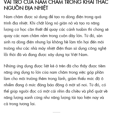
VAI TRÒ CỦA NAM CHÂM TRONG KHAI THÁC
NGUỒN ĐỊA NHIỆT
Nam châm được sử dụng để tạo ra dòng điện trong quá
trình địa nhiệt. Khi chất lỏng nó giãn nở và tạo ra năng
lượng cơ học cần thiết để quay các cánh tuabin thì chúng sẽ
quay các nam châm nằm trong cuộn dây lớn. Từ đó, sản
sinh ra dòng điện nhưng lại không hề làm tổn hại đến môi
trường như các nhà máy nhiệt điện than sử dụng công nghệ
lỗi thời đã và đang được xây dựng tại Việt Nam.
Những ứng dụng được liệt kê ở trên đã cho thấy được tiềm
năng ứng dụng to lớn của
nam châm
trong việc góp phần
làm cho môi trường thêm trong lành, giảm thiểu mức độ ô
nhiễm đang ở mức đáng báo động ở một số nơi. Từ đó, có
thể giúp người đọc có một cái nhìn đa chiều và phổ quát về
năng lượng xanh cũng như năng lượng tái tạo hiện nay và
cả trong tương lai.