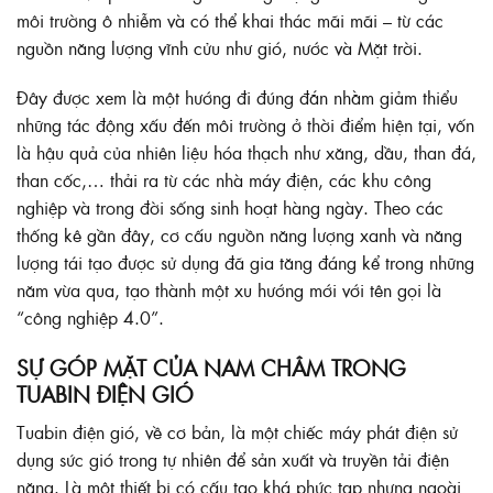
môi trường ô nhiễm và có thể khai thác mãi mãi – từ các
nguồn năng lượng vĩnh cửu như gió, nước và Mặt trời.
Đây được xem là một hướng đi đúng đắn nhằm giảm thiểu
những tác động xấu đến môi trường ở thời điểm hiện tại, vốn
là hậu quả của nhiên liệu hóa thạch như xăng, dầu, than đá,
than cốc,… thải ra từ các nhà máy điện, các khu công
nghiệp và trong đời sống sinh hoạt hàng ngày. Theo các
thống kê gần đây, cơ cấu nguồn năng lượng xanh và năng
lượng tái tạo được sử dụng đã gia tăng đáng kể trong những
năm vừa qua, tạo thành một xu hướng mới với tên gọi là
“công nghiệp 4.0”.
SỰ GÓP MẶT CỦA NAM CHÂM TRONG
TUABIN ĐIỆN GIÓ
Tuabin điện gió, về cơ bản, là một chiếc máy phát điện sử
dụng sức gió trong tự nhiên để sản xuất và truyền tải điện
năng. Là một thiết bị có cấu tạo khá phức tạp nhưng ngoài