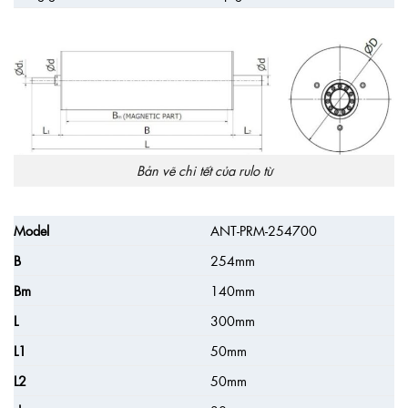
Bản vẽ chi tết của rulo từ
Model
ANT-PRM-254700
B
254mm
Bm
140mm
L
300mm
L1
50mm
L2
50mm