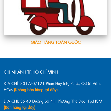
GIAO HÀNG TOÀN QUỐC
CHI NHÁNH TP.HỒ CHÍ MINH
ĐỊA CHỈ: 331/70/121 Phan Huy Ích, P.14, Q.Gò Vấp,
HCM
(Không bán hàng tại đây)
ĐỊA CHỈ: Số 40 Đường Số 41, Phường Thủ Đức, Tp.HCM
(Bán hàng tại đây)