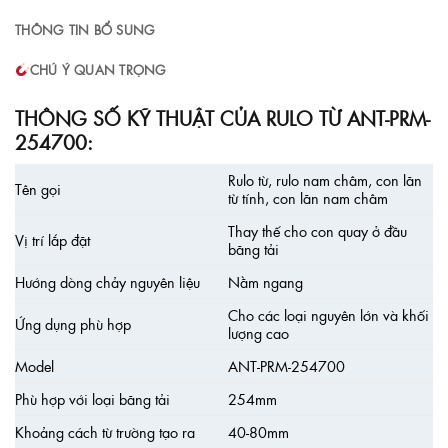
THÔNG TIN BỔ SUNG
CHÚ Ý QUAN TRỌNG
THÔNG SỐ KỸ THUẬT CỦA RULO TỪ ANT-PRM-
254700:
Rulo từ, rulo nam châm, con lăn
Tên gọi
từ tính, con lăn nam châm
Thay thế cho con quay ở đầu
Vị trí lắp đặt
băng tải
Hướng dòng chảy nguyên liệu
Nằm ngang
Cho các loại nguyên lớn và khối
Ứng dụng phù hợp
lượng cao
Model
ANT-PRM-254700
Phù hợp với loại băng tải
254mm
Khoảng cách từ trường tạo ra
40-80mm