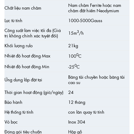
Nam châm Ferrite hoặc nam
Chất liệu nam châm
châm đất hiếm Neodymium
Lực từ tính
1000-5000Gauss
Công suất làm việc tối đa (Giá
3
15m
/h
trị không chính xác tuyệt đối)
Khối lượng rulo
21kg
0
Nhiệt độ hoạt động Max
100
C
0
Nhiệt độ hoạt động Min
-25
C
Băng tải chuyền hoặc băng tải
Ứng dụng lắp đặt tại
cao su
Thời gian hoạt động (giờ/ngày)
24
Bảo hành
12 tháng
Hệ thống từ tính
con lăn quay từ tính
Vỏ bọc
Inox 304
Đóng gói tiêu chuẩn
Hộp gỗ