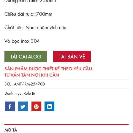
Đường kính rulo: 254mm
Chiều dài rulo: 700mm
Chất liệu: Nam châm vĩnh cửu
Vỏ bọc inox 304
TẢI CATALOG
TẢI BẢN VẼ
SẢN PHẨM ĐƯỢC THIẾT KẾ THEO YÊU CẦU
TƯ VẤN TẬN NƠI KHI CẦN
SKU:
ANT-PRM-254700
Danh mục:
Rulo từ
MÔ TẢ