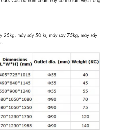
ộ cao. Các bộ nam châm này có thể làm việc trong
y 25kg, máy sấy 50 kí, máy sấy 75kg, máy sấy
u.