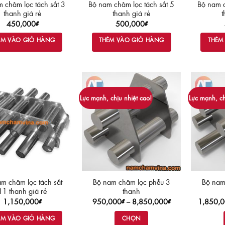
 châm lọc tách sắt 3
Bộ nam châm lọc tách sắt 5
Bộ nam c
thanh giá rẻ
thanh giá rẻ
t
450,000
₫
500,000
₫
ÊM VÀO GIỎ HÀNG
THÊM VÀO GIỎ HÀNG
THÊM
Lực mạnh, chịu nhiệt cao!
Lực mạnh, ch
m châm lọc tách sắt
Bộ nam châm lọc phễu 3
Bộ nam
11 thanh giá rẻ
thanh
Khoảng
1,150,000
₫
950,000
₫
–
8,850,000
₫
1,850,
giá:
từ
ÊM VÀO GIỎ HÀNG
CHỌN
950,000₫