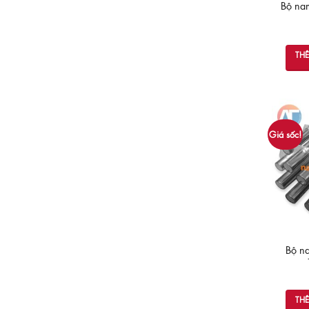
Bộ nam
TH
Giá sốc!
Bộ na
TH