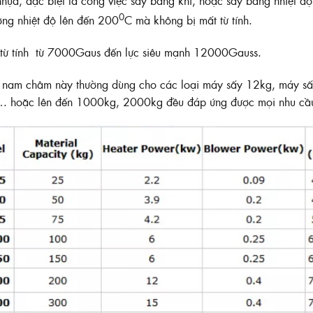
hựa, đặc biệt là công việc sấy bằng khí, hoặc sấy bằng nhiệt đ
0
ờng nhiệt độ lên đến 200
C mà không bị mất từ tính.
 từ tính từ 7000Gaus đến lực siêu mạnh 12000Gauss.
 nam châm này thường dùng cho các loại máy sấy 12kg, máy sấ
 hoặc lên đến 1000kg, 2000kg đều đáp ứng được mọi nhu cầ