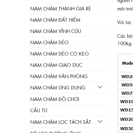
ngành n
NAM CHÂM THANH GIÁ RẺ
môi trư
NAM CHÂM ĐẤT HIẾM
Với lực
NAM CHÂM VĨNH CỬU
Các bộ
NAM CHÂM DẺO
100kg…
NAM CHÂM DẺO CÓ KEO
NAM CHÂM GIÁO DỤC
NAM CHÂM VĂN PHÒNG
NAM CHÂM ỨNG DỤNG
NAM CHÂM ĐỒ CHƠI
CẨU TỪ
NAM CHÂM LỌC TÁCH SẮT