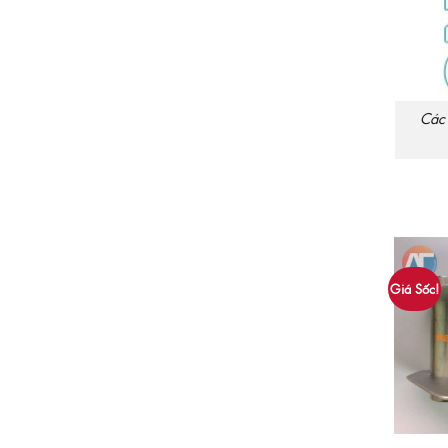
Các 
Giá Sốc!