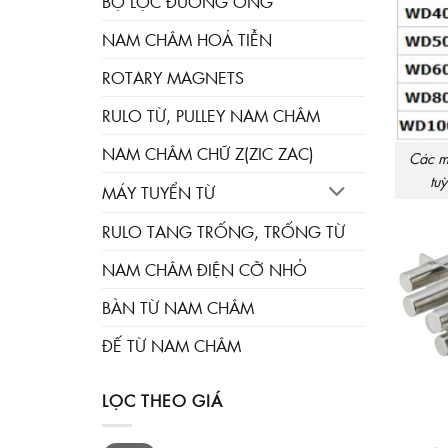
BỘ LỌC ĐƯỜNG ỐNG
NAM CHÂM HOẢ TIỄN
ROTARY MAGNETS
RULO TỪ, PULLEY NAM CHÂM
NAM CHÂM CHỮ Z(ZIC ZAC)
Các mo
tu
MÁY TUYỂN TỪ
RULO TANG TRỐNG, TRỐNG TỪ
NAM CHÂM ĐIỆN CỠ NHỎ
BÀN TỪ NAM CHÂM
ĐẾ TỪ NAM CHÂM
LỌC THEO GIÁ
Giá
Giá