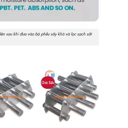
ên sau khi đưa vào bộ phễu sấy khô và lọc sạch sắt
Giá Sốc