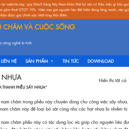
o tại website này, quý khách hàng hãy tham khảo thật kỹ nếu có thắc mắc gì hãy gọi
ao gồm thuế GTGT 10%. Hiện nay giá nguyên liệu đất hiếm đang tăng mạnh, nên giá 
hận được giá chính xác nhất từng thời điểm.
M CHÂM VÀ CUỘC SỐNG
 công nghệ từ tính
LIÊN HỆ
SẢN PHẨM
TIN TỨC
DOWNLOAD
 NHỰA
Hiển thị tất cả
 THANH PHỄU SẤY NHỰA”
nam châm trong phễu này chuyên dùng cho công việc sấy nhựa. 
nam châm này để loại bỏ sắt cũng như các hạt nhựa bị nhiễm từ t
nam châm phễu này có tác dụng lọc và giúp cho nguyên liệu đư