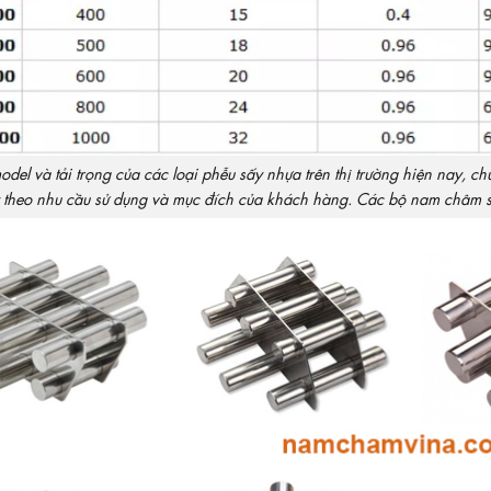
del và tải trọng của các loại phễu sấy nhựa trên thị trường hiện nay, 
ỳ theo nhu cầu sử dụng và mục đích của khách hàng. Các bộ nam châm s