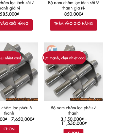
hâm lọc tách sắt 7
Bộ nam châm lọc tách sắt 9
hanh giá rẻ
thanh giá rẻ
585,000
₫
850,000
₫
 VÀO GIỎ HÀNG
THÊM VÀO GIỎ HÀNG
ịu nhiệt cao!
Lực mạnh, chịu nhiệt cao!
 châm lọc phễu 5
Bộ nam châm lọc phễu 7
thanh
thanh
Khoảng
000
₫
–
7,650,000
₫
3,150,000
₫
–
giá:
Khoảng
11,550,000
₫
từ
giá:
CHỌN
1,850,000₫
từ
CHỌN