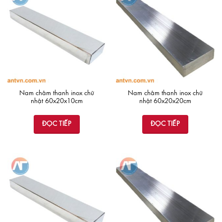
có
nhiều
biến
thể.
Các
tùy
chọn
có
thể
Nam châm thanh inox chữ
Nam châm thanh inox chữ
được
nhật 60x20x10cm
nhật 60x20x20cm
chọn
trên
ĐỌC TIẾP
ĐỌC TIẾP
trang
sản
phẩm