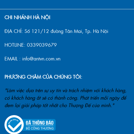
CHI NHÁNH HÀ NỘI
ĐỊA CHỈ: Số 121/12 đường Tân Mai, Tp. Hà Nội
HOTLINE: 0339039679
EMAIL : info@antvn.com.vn
PHƯƠNG CHÂM CỦA CHÚNG TÔI:
"Làm việc dựa trên sự uy tín và trách nhiệm với khách hàng,
có khách hàng ắt sẽ có thành công. Phát triển mỗi ngày để
đem lại giải pháp tốt nhất cho Thượng Đế của mình."