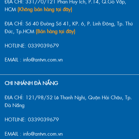
ĐỊA CHỈ: 331/70/121 Phan Huy Ích, P.14, Q.Gò Vấp,
HCM
(Không bán hàng tại đây)
ĐỊA CHỈ: Số 40 Đường Số 41, KP. 6, P. Linh Đông, Tp. Thủ
Đức, Tp.HCM
(Bán hàng tại đây)
HOTLINE: 0339039679
EMAIL : info@antvn.com.vn
CHI NHÁNH ĐÀ NẴNG
ĐỊA CHỈ: 121/98/52 Lê Thanh Nghị, Quận Hải Châu, Tp.
Đà Nẵng
HOTLINE: 0339039679
EMAIL : info@antvn.com.vn