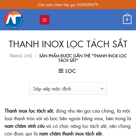
Skip
Cần nam châm hãy gọi 0339039679
to
content
0
THANH INOX LỌC TÁCH SẮT
TRANG CHỦ
/
SẢN PHẨM ĐƯỢC GẮN THẺ “THANH INOX LỌC
TÁCH SẮT”
LỌC
Thanh inox lọc tách sắt
, đúng như tên gọi của chúng, là một
loại thanh tròn với vỏ bọc bên ngoài bằng inox, bên trong là
nam châm vĩnh cửu
và có chức năng lọc tách sắt, nên chúng
còn được gọi là
nam châm thanh inox tách sắt.