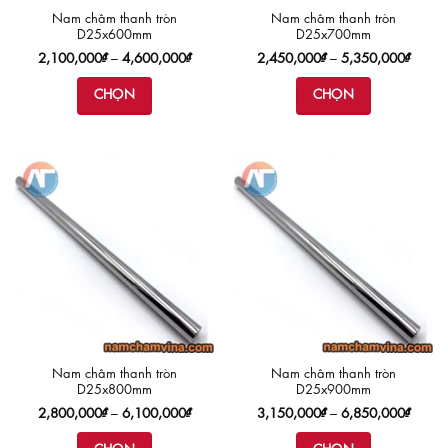
thể
thể
Nam châm thanh tròn
Nam châm thanh tròn
được
được
D25x600mm
D25x700mm
chọn
chọn
Khoảng
Khoản
2,100,000
₫
–
4,600,000
₫
2,450,000
₫
–
5,350,000
₫
trên
trên
giá:
giá:
từ
từ
trang
trang
CHỌN
CHỌN
2,100,000₫
2,450
sản
sản
đến
đến
4,600,000₫
5,350
Sản
Sản
phẩm
phẩm
phẩm
phẩm
này
này
có
có
nhiều
nhiều
biến
biến
thể.
thể.
Các
Các
tùy
tùy
chọn
chọn
có
có
thể
thể
Nam châm thanh tròn
Nam châm thanh tròn
được
được
D25x800mm
D25x900mm
chọn
chọn
Khoảng
Khoản
2,800,000
₫
–
6,100,000
₫
3,150,000
₫
–
6,850,000
₫
trên
trên
giá:
giá:
từ
từ
trang
trang