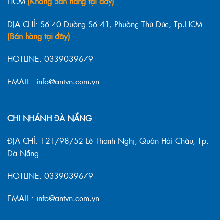
HCM
(Không bán hàng tại đây)
ĐỊA CHỈ: Số 40 Đường Số 41, Phường Thủ Đức, Tp.HCM
(Bán hàng tại đây)
HOTLINE: 0339039679
EMAIL : info@antvn.com.vn
CHI NHÁNH ĐÀ NẴNG
ĐỊA CHỈ: 121/98/52 Lê Thanh Nghị, Quận Hải Châu, Tp.
Đà Nẵng
HOTLINE: 0339039679
EMAIL : info@antvn.com.vn