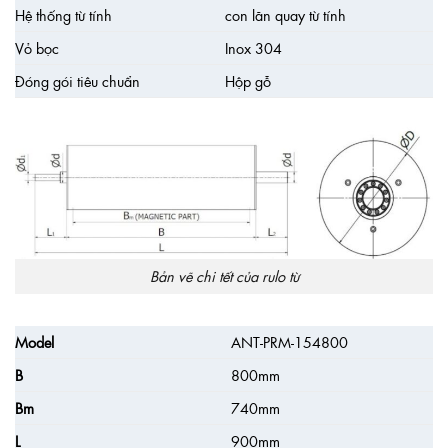
Hệ thống từ tính
con lăn quay từ tính
Vỏ bọc
Inox 304
Đóng gói tiêu chuẩn
Hộp gỗ
Bản vẽ chi tết của rulo từ
Model
ANT-PRM-154800
B
800mm
Bm
740mm
L
900mm