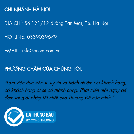
CHI NHÁNH HÀ NỘI
ĐỊA CHỈ: Số 121/12 đường Tân Mai, Tp. Hà Nội
HOTLINE: 0339039679
EMAIL : info@antvn.com.vn
PHƯƠNG CHÂM CỦA CHÚNG TÔI:
"Làm việc dựa trên sự uy tín và trách nhiệm với khách hàng,
có khách hàng ắt sẽ có thành công. Phát triển mỗi ngày để
đem lại giải pháp tốt nhất cho Thượng Đế của mình."