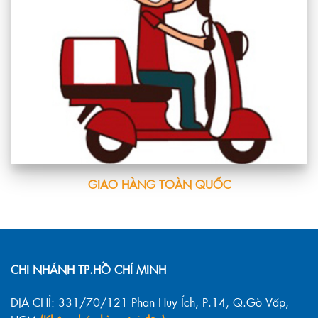
GIAO HÀNG TOÀN QUỐC
CHI NHÁNH TP.HỒ CHÍ MINH
ĐỊA CHỈ: 331/70/121 Phan Huy Ích, P.14, Q.Gò Vấp,