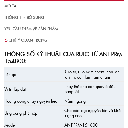
MÔ TẢ
THÔNG TIN BỔ SUNG
YÊU CẦU THÊM VỀ SẢN PHẨM
CHÚ Ý QUAN TRỌNG
THÔNG SỐ KỸ THUẬT CỦA RULO TỪ ANT-PRM-
154800:
Rulo từ, rulo nam châm, con lăn
Tên gọi
từ tính, con lăn nam châm
Thay thế cho con quay ở đầu
Vị trí lắp đặt
băng tải
Hướng dòng chảy nguyên liệu
Nằm ngang
Cho các loại nguyên lớn và khối
Ứng dụng phù hợp
lượng cao
Model
ANT-PRM-154800