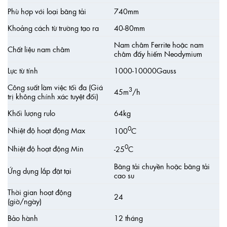
Phù hợp với loại băng tải
740mm
Khoảng cách từ trường tạo ra
40-80mm
Nam châm Ferrite hoặc nam
Chất liệu nam châm
châm đấy hiếm Neodymium
Lực từ tính
1000-10000Gauss
Công suất làm việc tối đa (Giá
3
45m
/h
trị không chính xác tuyệt đối)
Khối lượng rulo
64kg
0
Nhiệt độ hoạt động Max
100
C
0
Nhiệt độ hoạt động Min
-25
C
Băng tải chuyền hoặc băng tải
Ứng dụng lắp đặt tại
cao su
Thời gian hoạt động
24
(giờ/ngày)
Bảo hành
12 tháng