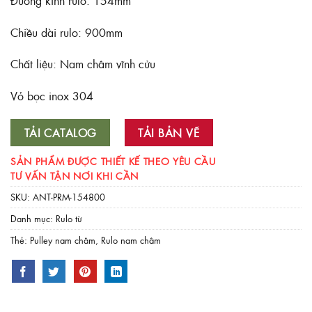
Đường kính rulo: 154mm
Chiều dài rulo: 900mm
Chất liệu: Nam châm vĩnh cửu
Vỏ bọc inox 304
TẢI CATALOG
TẢI BẢN VẼ
SẢN PHẨM ĐƯỢC THIẾT KẾ THEO YÊU CẦU
TƯ VẤN TẬN NƠI KHI CẦN
SKU:
ANT-PRM-154800
Danh mục:
Rulo từ
Thẻ:
Pulley nam châm
,
Rulo nam châm