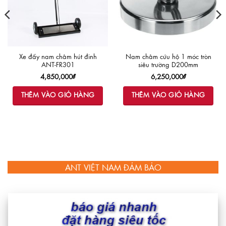
Xe đẩy nam châm hút đinh
Nam châm cứu hộ 1 móc tròn
ANT-FR301
siêu trường D200mm
4,850,000
₫
6,250,000
₫
THÊM VÀO GIỎ HÀNG
THÊM VÀO GIỎ HÀNG
ANT VIỆT NAM ĐẢM BẢO