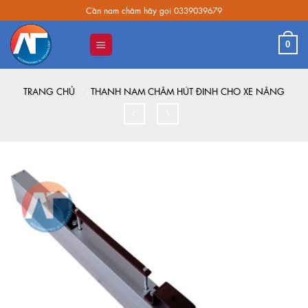
Skip
Cần nam châm hãy gọi 0339039679
to
content
0
TRANG CHỦ
/
THANH NAM CHÂM HÚT ĐINH CHO XE NÂNG