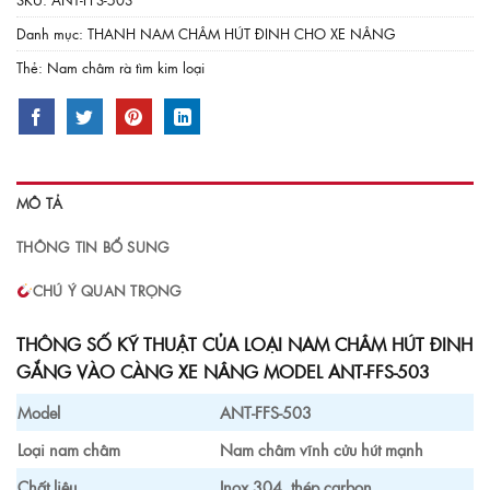
Danh mục:
THANH NAM CHÂM HÚT ĐINH CHO XE NÂNG
Thẻ:
Nam châm rà tìm kim loại
MÔ TẢ
THÔNG TIN BỔ SUNG
CHÚ Ý QUAN TRỌNG
THÔNG SỐ KỸ THUẬT CỦA LOẠI NAM CHÂM HÚT ĐINH
GẮNG VÀO CÀNG XE NÂNG MODEL ANT-FFS-503
Model
ANT-FFS-503
Loại nam châm
Nam châm vĩnh cửu hút mạnh
Chất liệu
Inox 304, thép carbon