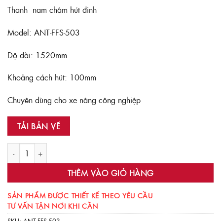
Thanh nam châm hút đinh
Model: ANT-FFS-503
Độ dài: 1520mm
Khoảng cách hút: 100mm
Chuyên dùng cho xe nâng công nghiệp
TẢI BẢN VẼ
Thanh nam châm hút đinh cho xe nâng ANT-FFS-503 số lượng
THÊM VÀO GIỎ HÀNG
SẢN PHẨM ĐƯỢC THIẾT KẾ THEO YÊU CẦU
TƯ VẤN TẬN NƠI KHI CẦN
SKU:
ANT-FFS-503