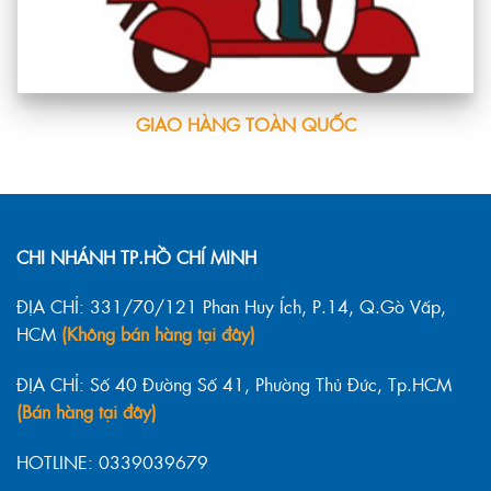
GIAO HÀNG TOÀN QUỐC
CHI NHÁNH TP.HỒ CHÍ MINH
ĐỊA CHỈ: 331/70/121 Phan Huy Ích, P.14, Q.Gò Vấp,
HCM
(Không bán hàng tại đây)
ĐỊA CHỈ: Số 40 Đường Số 41, Phường Thủ Đức, Tp.HCM
(Bán hàng tại đây)
HOTLINE: 0339039679