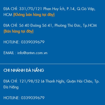
ĐỊA CHỈ: 331/70/121 Phan Huy Ích, P.14, Q.Gò Vấp,
HCM
(Không bán hàng tại đây)
ĐỊA CHỈ: Số 40 Đường Số 41, Phường Thủ Đức, Tp.HCM
(Bán hàng tại đây)
HOTLINE: 0339039679
EMAIL : info@antvn.com.vn
CHI NHÁNH ĐÀ NẴNG
ĐỊA CHỈ: 121/98/52 Lê Thanh Nghị, Quận Hải Châu, Tp.
Đà Nẵng
HOTLINE: 0339039679