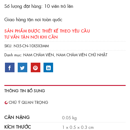
Số lượng đặt hàng: 10 viên trở lên
Giao hàng tận nơi toàn quốc
SẢN PHẨM ĐƯỢC THIẾT KẾ THEO YÊU CẦU
TƯ VẤN TẬN NƠI KHI CẦN
SKU:
N35-CN-10X5X3MM
Danh mục:
NAM CHÂM VIÊN
,
NAM CHÂM VIÊN CHỮ NHẬT
THÔNG TIN BỔ SUNG
CHÚ Ý QUAN TRỌNG
CÂN NẶNG
0.05 kg
KÍCH THƯỚC
1 × 0.5 × 0.3 cm