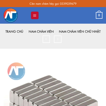
Skip
Cần nam châm hãy gọi 0339039679
to
content
0
TRANG CHỦ
/
NAM CHÂM VIÊN
/
NAM CHÂM VIÊN CHỮ NHẬT