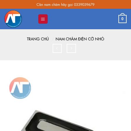
Skip
Cần nam châm hãy gọi 0339039679
to
content
0
TRANG CHỦ
/
NAM CHÂM ĐIỆN CỠ NHỎ