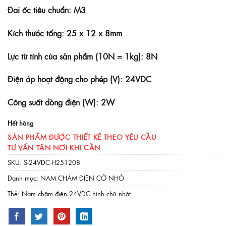
Đai ốc tiêu chuẩn: M3
Kích thước tổng: 25 x 12 x 8mm
Lực từ tính của sản phẩm (10N = 1kg): 8N
Điện áp hoạt động cho phép (V): 24VDC
Công suất dòng điện (W): 2W
Hết hàng
SẢN PHẨM ĐƯỢC THIẾT KẾ THEO YÊU CẦU
TƯ VẤN TẬN NƠI KHI CẦN
SKU:
S-24VDC-H251208
Danh mục:
NAM CHÂM ĐIỆN CỠ NHỎ
Thẻ:
Nam châm điện 24VDC hình chữ nhật