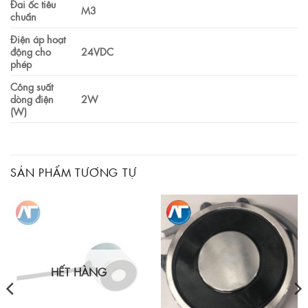
Đai ốc tiêu
M3
chuẩn
Điện áp hoạt
động cho
24VDC
phép
Công suất
dòng điện
2W
(W)
SẢN PHẨM TƯƠNG TỰ
HẾT HÀNG