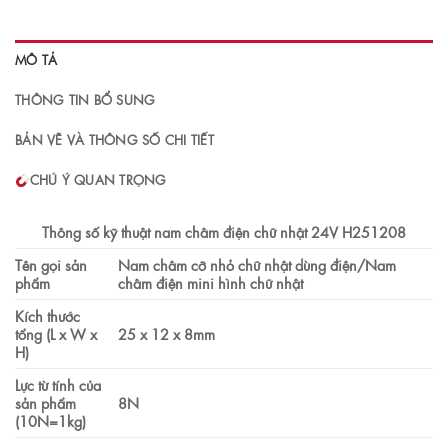
MÔ TẢ
THÔNG TIN BỔ SUNG
BẢN VẼ VÀ THÔNG SỐ CHI TIẾT
CHÚ Ý QUAN TRỌNG
Thông số kỹ thuật nam châm điện chữ nhật 24V H251208
Tên gọi sản
Nam châm cỡ nhỏ chữ nhật dùng điện/Nam
phẩm
châm điện mini hình chữ nhật
Kích thước
tổng (L x W x
25 x 12 x 8mm
H)
Lực từ tính của
sản phẩm
8N
(10N=1kg)