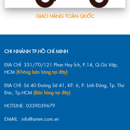
GIAO HÀNG TOÀN QUỐC
CHI NHÁNH TP.HỒ CHÍ MINH
ĐỊA CHỈ: 331/70/121 Phan Huy Ích, P.14, Q.Gò Vấp,
HCM
(Không bán hàng tại đây)
ĐỊA CHỈ: Số 40 Đường Số 41, KP. 6, P. Linh Đông, Tp. Thủ
Đức, Tp.HCM
(Bán hàng tại đây)
HOTLINE: 0339039679
EMAIL : info@antvn.com.vn