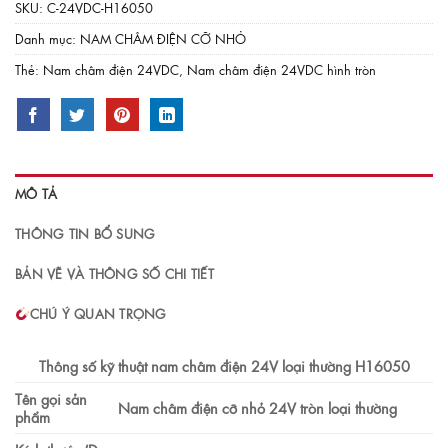
SKU:
C-24VDC-H16050
Danh mục:
NAM CHÂM ĐIỆN CỠ NHỎ
Thẻ:
Nam châm điện 24VDC
,
Nam châm điện 24VDC hình tròn
MÔ TẢ
THÔNG TIN BỔ SUNG
BẢN VẼ VÀ THÔNG SỐ CHI TIẾT
CHÚ Ý QUAN TRỌNG
Thông số kỹ thuật nam châm điện 24V loại thường H16050
Tên gọi sản
Nam châm điện cỡ nhỏ 24V tròn loại thường
phẩm