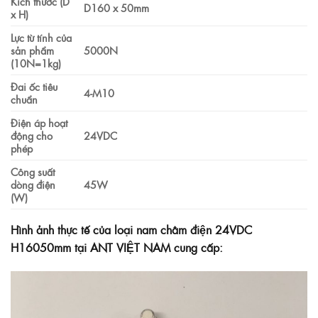
Kích thước (D
D160 x 50mm
x H)
Lực từ tính của
sản phẩm
5000N
(10N=1kg)
Đai ốc tiêu
4-M10
chuẩn
Điện áp hoạt
động cho
24VDC
phép
Công suất
dòng điện
45W
(W)
Hình ảnh thực tế của loại nam châm điện 24VDC
H16050mm tại ANT VIỆT NAM cung cấp: