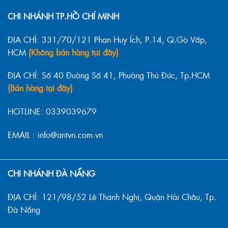
CHI NHÁNH TP.HỒ CHÍ MINH
ĐỊA CHỈ: 331/70/121 Phan Huy Ích, P.14, Q.Gò Vấp,
HCM
(Không bán hàng tại đây)
ĐỊA CHỈ: Số 40 Đường Số 41, Phường Thủ Đức, Tp.HCM
(Bán hàng tại đây)
HOTLINE: 0339039679
EMAIL : info@antvn.com.vn
CHI NHÁNH ĐÀ NẴNG
ĐỊA CHỈ: 121/98/52 Lê Thanh Nghị, Quận Hải Châu, Tp.
Đà Nẵng