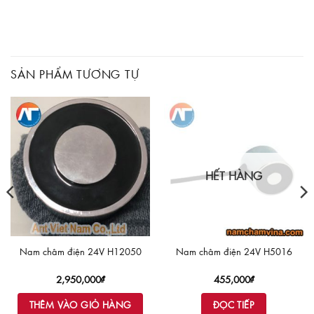
SẢN PHẨM TƯƠNG TỰ
HẾT HÀNG
Nam châm điện 24V H12050
Nam châm điện 24V H5016
2,950,000
₫
455,000
₫
THÊM VÀO GIỎ HÀNG
ĐỌC TIẾP