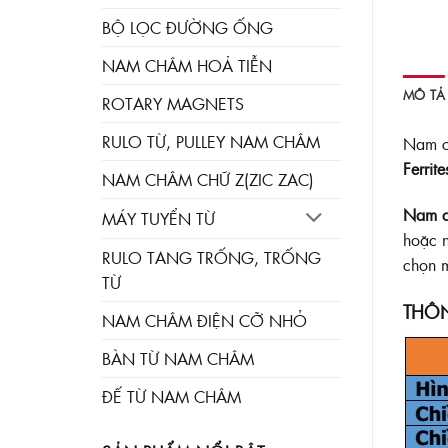
BỘ LỌC ĐƯỜNG ỐNG
NAM CHÂM HOẢ TIỄN
MÔ TẢ
ROTARY MAGNETS
RULO TỪ, PULLEY NAM CHÂM
Nam c
Ferrite
NAM CHÂM CHỮ Z(ZIC ZAC)
Nam c
MÁY TUYỂN TỪ
hoặc n
RULO TANG TRỐNG, TRỐNG
chọn 
TỪ
THÔ
NAM CHÂM ĐIỆN CỠ NHỎ
BÀN TỪ NAM CHÂM
ĐẾ TỪ NAM CHÂM