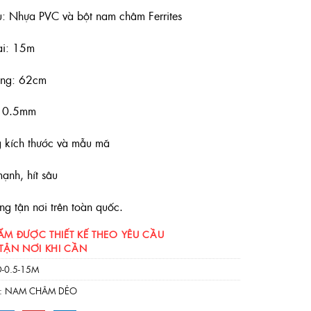
u: Nhựa PVC và bột nam châm Ferrites
ài: 15m
ộng: 62cm
: 0.5mm
 kích thước và mẫu mã
mạnh, hít sâu
g tận nơi trên toàn quốc.
ẨM ĐƯỢC THIẾT KẾ THEO YÊU CẦU
 TẬN NƠI KHI CẦN
-0.5-15M
:
NAM CHÂM DẺO