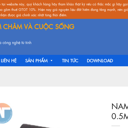
o tại website này, quý khách hàng hãy tham khảo thật kỹ nếu có thắc mắc gì hãy gọi
ao gồm thuế GTGT 10%. Hiện nay giá nguyên liệu đất hiếm đang tăng mạnh, nên giá 
hận được giá chính xác nhất từng thời điểm.
M CHÂM VÀ CUỘC SỐNG
 công nghệ từ tính
LIÊN HỆ
SẢN PHẨM
TIN TỨC
DOWNLOAD
NAM
0.5