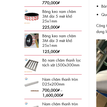
770,000
₫
Bản
Băng keo nam châm
Quả
3M dài 5 mét khổ
25x1mm
Công 
225,000
₫
dụng l
Băng keo nam châm
3M dài 3 mét khổ
25x1mm
125,000
₫
Bộ nam châm thanh lọc
tách sắt L500x300mm
Nam châm thanh tròn
D25x200mm
700,000
₫
–
Khoảng
1,600,000
₫
giá:
Nam châm thanh tròn
từ