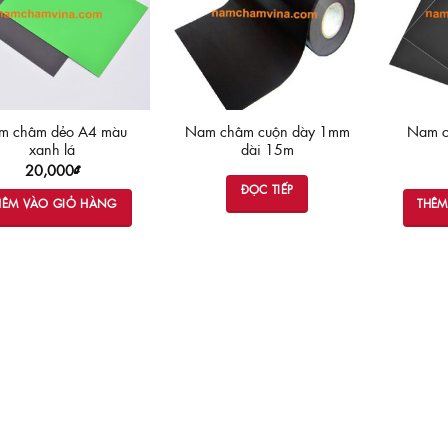
m châm dẻo A4 màu
Nam châm cuộn dày 1mm
Nam c
xanh lá
dài 15m
20,000
₫
ĐỌC TIẾP
HÊM VÀO GIỎ HÀNG
THÊM