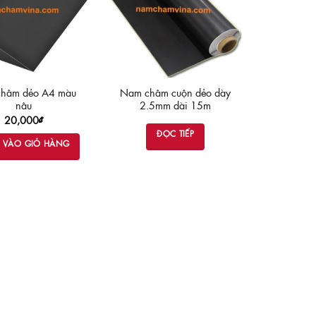
hâm dẻo A4 màu
Nam châm cuộn dẻo dày
nâu
2.5mm dài 15m
20,000
₫
ĐỌC TIẾP
 VÀO GIỎ HÀNG