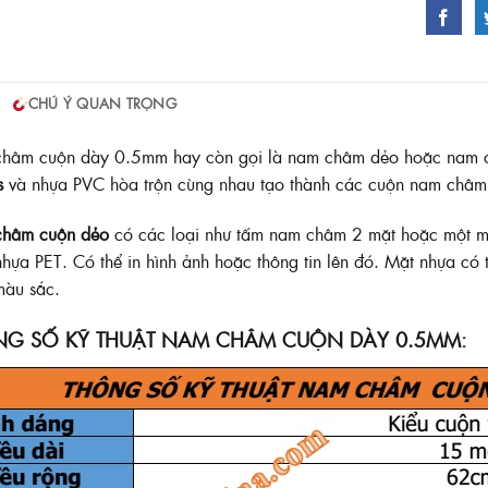
CHÚ Ý QUAN TRỌNG
hâm cuộn dày 0.5mm hay còn gọi là nam châm dẻo hoặc nam châ
s
và nhựa PVC hòa trộn cùng nhau tạo thành các cuộn nam châm 
hâm cuộn dẻo
có các loại như tấm nam châm 2 mặt hoặc một mặ
hựa PET. Có thể in hình ảnh hoặc thông tin lên đó. Mặt nhựa c
màu sắc.
NG SỐ KỸ THUẬT NAM CHÂM CUỘN DÀY 0.5MM: