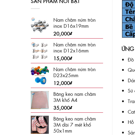
SẢN PHẨM NỔI BẬT
Nam châm núm tròn
inox D16x19mm
20,000
₫
Nam châm núm tròn
ỨNG
inox D12x16mm
15,000
₫
Đồ 
Nam châm núm tròn
Quả
D23x25mm
Dán
12,000
₫
Sử 
Băng keo nam châm
3M khổ A4
Tra
35,000
₫
Cat
Băng keo nam châm
Hỗ 
3M dài 7 mét khổ
50x1mm
Sả