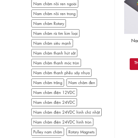
Nam châm nồi ren ngoài
Nam châm nồi ren trong
Nam châm Rotary
Nam châm rà tìm kim loại
Băng keo nam châm
Nam châm cuộn dẻo dày
Na
Nam châm siêu mạnh
2.5x30cm
2mm dài 15m
Nam châm thanh hút sắt
ĐỌC TIẾP
ĐỌC TIẾP
Nam châm thanh móc tròn
T
Nam châm thanh phễu sấy nhựa
Nam châm trắng
Nam châm đen
Nam châm điện 12VDC
Nam châm điện 24VDC
Nam châm điện 24VDC hình chữ nhật
Nam châm điện 24VDC hình tròn
Pulley nam châm
Rotary Magnets