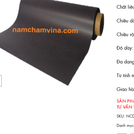
Chất liệ
Chiều d
Chiều r
Độ dày
Đa dạng
Từ tính 
Giao hàn
SẢN PH
TƯ VẤN
SKU:
NCD
Danh mục