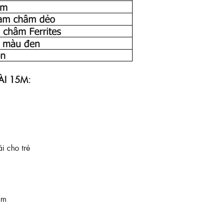
I 15M:
i cho trẻ
ẩm