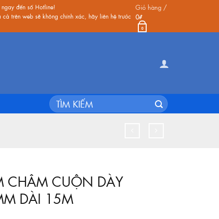
 ngay đến số Hotline!
Giỏ hàng /
cả trên web sẽ không chính xác, hãy liên hệ trước
0
₫
0
Tìm
kiếm:
 CHÂM CUỘN DÀY
MM DÀI 15M