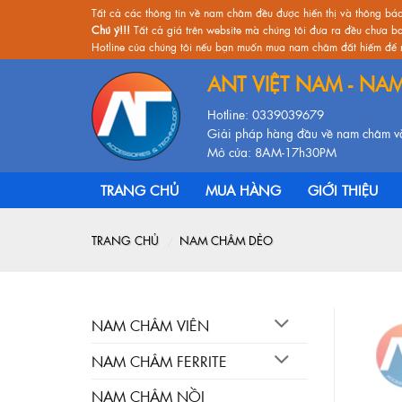
Skip
Tất cả các thông tin về nam châm đều được hiển thị và thông bá
Chú ý!!!
Tất cả giá trên website mà chúng tôi đưa ra đều chưa b
to
Hotline của chúng tôi nếu bạn muốn mua nam châm đất hiếm để n
content
ANT VIỆT NAM - NA
Hotline: 0339039679
Giải pháp hàng đầu về nam châm và
Mở cửa: 8AM-17h30PM
TRANG CHỦ
MUA HÀNG
GIỚI THIỆU
TRANG CHỦ
/
NAM CHÂM DẺO
NAM CHÂM VIÊN
NAM CHÂM FERRITE
NAM CHÂM NỒI