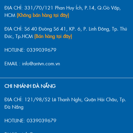
ĐỊA CHỈ: 331/70/121 Phan Huy Ích, P.14, Q.Gò Vấp,
HCM
(Không bán hàng tại đây)
ĐỊA CHỈ: Số 40 Đường Số 41, KP. 6, P. Linh Đông, Tp. Thủ
Đức, Tp.HCM
(Bán hàng tại đây)
HOTLINE: 0339039679
EMAIL : info@antvn.com.vn
CHI NHÁNH ĐÀ NẴNG
ĐỊA CHỈ: 121/98/52 Lê Thanh Nghị, Quận Hải Châu, Tp.
Đà Nẵng
HOTLINE: 0339039679