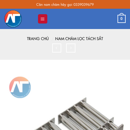
Skip
Cần nam châm hãy gọi 0339039679
to
content
0
TRANG CHỦ
/
NAM CHÂM LỌC TÁCH SẮT