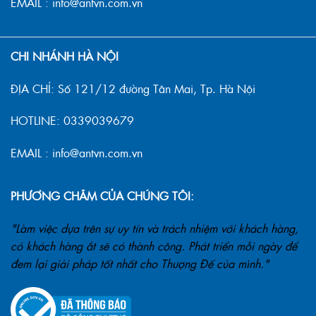
EMAIL : info@antvn.com.vn
CHI NHÁNH HÀ NỘI
ĐỊA CHỈ: Số 121/12 đường Tân Mai, Tp. Hà Nội
HOTLINE: 0339039679
EMAIL : info@antvn.com.vn
PHƯƠNG CHÂM CỦA CHÚNG TÔI:
"Làm việc dựa trên sự uy tín và trách nhiệm với khách hàng,
có khách hàng ắt sẽ có thành công. Phát triển mỗi ngày để
đem lại giải pháp tốt nhất cho Thượng Đế của mình."