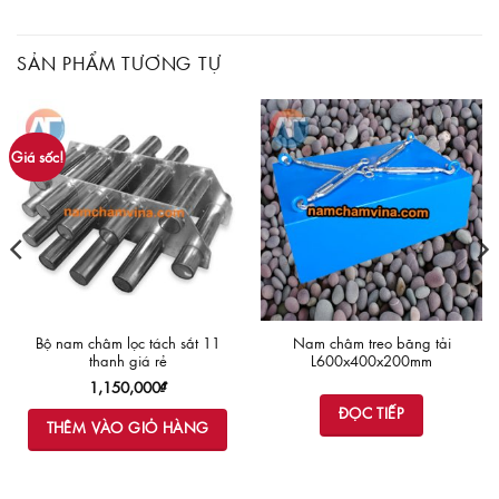
SẢN PHẨM TƯƠNG TỰ
Giá sốc!
Bộ nam châm lọc tách sắt 11
Nam châm treo băng tải
thanh giá rẻ
L600x400x200mm
1,150,000
₫
ĐỌC TIẾP
THÊM VÀO GIỎ HÀNG