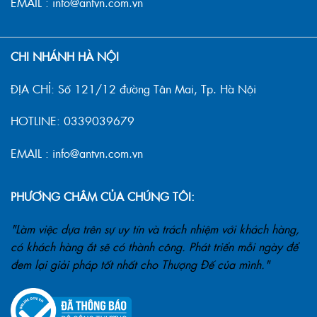
EMAIL : info@antvn.com.vn
CHI NHÁNH HÀ NỘI
ĐỊA CHỈ: Số 121/12 đường Tân Mai, Tp. Hà Nội
HOTLINE: 0339039679
EMAIL : info@antvn.com.vn
PHƯƠNG CHÂM CỦA CHÚNG TÔI:
"Làm việc dựa trên sự uy tín và trách nhiệm với khách hàng,
có khách hàng ắt sẽ có thành công. Phát triển mỗi ngày để
đem lại giải pháp tốt nhất cho Thượng Đế của mình."