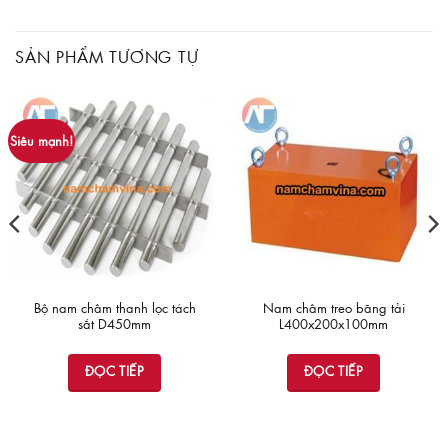
SẢN PHẨM TƯƠNG TỰ
Siêu mạnh!
Bộ nam châm thanh lọc tách
Nam châm treo băng tải
sắt D450mm
L400x200x100mm
ĐỌC TIẾP
ĐỌC TIẾP