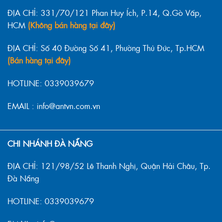
ĐỊA CHỈ: 331/70/121 Phan Huy Ích, P.14, Q.Gò Vấp,
HCM
(Không bán hàng tại đây)
ĐỊA CHỈ: Số 40 Đường Số 41, Phường Thủ Đức, Tp.HCM
(Bán hàng tại đây)
HOTLINE: 0339039679
EMAIL : info@antvn.com.vn
CHI NHÁNH ĐÀ NẴNG
ĐỊA CHỈ: 121/98/52 Lê Thanh Nghị, Quận Hải Châu, Tp.
Đà Nẵng
HOTLINE: 0339039679