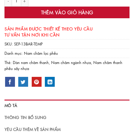
THÊM VÀO GIỎ HÀNG
SẢN PHẨM ĐƯỢC THIẾT KẾ THEO YÊU CẦU
TƯ VẤN TẬN NƠI KHI CẦN
SKU:
SEP-13BAR-TEMP
Danh mục:
Nam châm lọc phễu
Thẻ:
Dàn nam châm thanh
,
Nam châm ngành nhựa
,
Nam châm thanh
phễu sấy nhựa
MÔ TẢ
THÔNG TIN BỔ SUNG
YÊU CẦU THÊM VỀ SẢN PHẨM