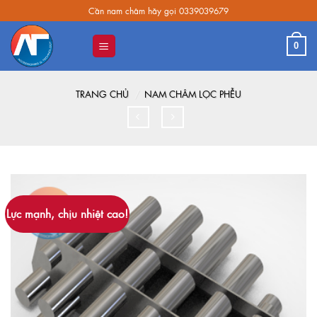
Skip
Cần nam châm hãy gọi 0339039679
to
content
0
TRANG CHỦ
/
NAM CHÂM LỌC PHỄU
Lực mạnh, chịu nhiệt cao!