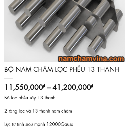
BỘ NAM CHÂM LỌC PHỄU 13 THANH
Khoảng
11,550,000
–
41,200,000
₫
₫
giá:
Bộ lọc phễu sấy 13 thanh
từ
11,550,00
2 tầng lọc và 13 thanh nam châm
đến
41,200,00
Lực từ tính siêu mạnh 12000Gauss