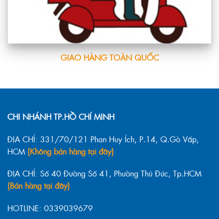
GIAO HÀNG TOÀN QUỐC
CHI NHÁNH TP.HỒ CHÍ MINH
ĐỊA CHỈ: 331/70/121 Phan Huy Ích, P.14, Q.Gò Vấp,
HCM
(Không bán hàng tại đây)
ĐỊA CHỈ: Số 40 Đường Số 41, Phường Thủ Đức, Tp.HCM
(Bán hàng tại đây)
HOTLINE: 0339039679