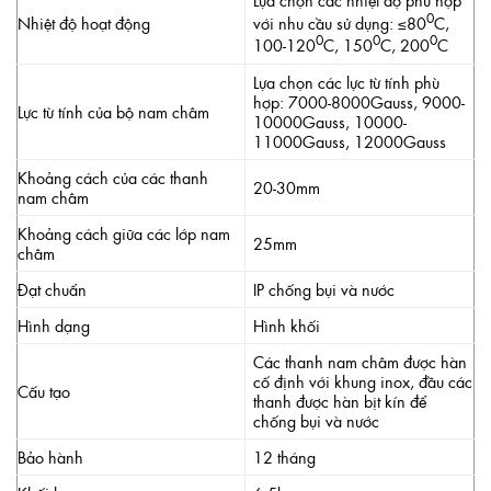
0
với nhu cầu sử dụng: ≤80
C,
Nhiệt độ hoạt động
0
0
0
100-120
C, 150
C, 200
C
Lựa chọn các lực từ tính phù
hợp: 7000-8000Gauss, 9000-
Lực từ tính của bộ nam châm
10000Gauss, 10000-
11000Gauss, 12000Gauss
Khoảng cách của các thanh
20-30mm
nam châm
Khoảng cách giữa các lớp nam
25mm
châm
Đạt chuẩn
IP chống bụi và nước
Hình dạng
Hình khối
Các thanh nam châm được hàn
cố định với khung inox, đầu các
Cấu tạo
thanh được hàn bịt kín để
chống bụi và nước
Bảo hành
12 tháng