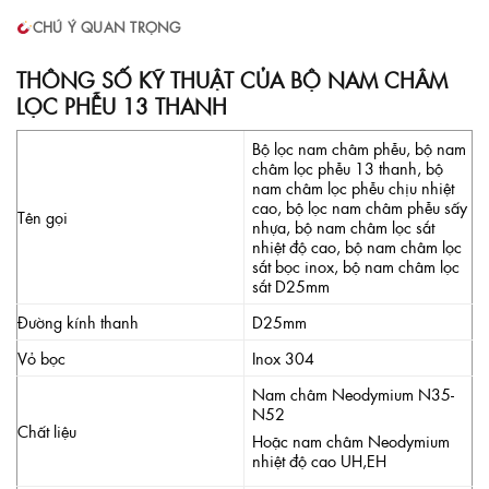
CHÚ Ý QUAN TRỌNG
THÔNG SỐ KỸ THUẬT CỦA BỘ NAM CHÂM
LỌC PHỄU 13 THANH
Bộ lọc nam châm phễu, bộ nam
châm lọc phễu 13 thanh, bộ
nam châm lọc phễu chịu nhiệt
cao, bộ lọc nam châm phễu sấy
Tên gọi
nhựa, bộ nam châm lọc sắt
nhiệt độ cao, bộ nam châm lọc
sắt bọc inox, bộ nam châm lọc
sắt D25mm
Đường kính thanh
D25mm
Vỏ bọc
Inox 304
Nam châm Neodymium N35-
N52
Chất liệu
Hoặc nam châm Neodymium
nhiệt độ cao UH,EH