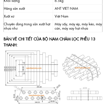
Khối lượng
6.5kg
Hãng sản xuất
ANT VIET NAM
Xuất xứ
Việt Nam
Chuyên dùng trong sản xuất hạt
Máy sấy, máy ép, máy kéo, máy
nhựa như
cán, máy xay hạt nhựa
BẢN VẼ CHI TIẾT CỦA BỘ NAM CHÂM LỌC PHỄU 13
THANH: