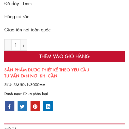
Độ dày: 1mm
Hàng có sẵn
Giao tận nơi toàn quốc
Băng keo nam châm 3M dài 3 mét khổ 50x1mm số lượng
THÊM VÀO GIỎ HÀNG
SẢN PHẨM ĐƯỢC THIẾT KẾ THEO YÊU CẦU
TƯ VẤN TẬN NƠI KHI CẦN
SKU:
3M-50x1x3000mm
Danh mục:
Chưa phân loại