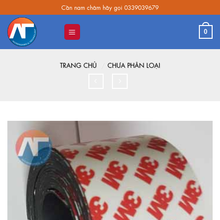
Skip
Cần nam châm hãy gọi 0339039679
to
content
0
TRANG CHỦ
/
CHƯA PHÂN LOẠI