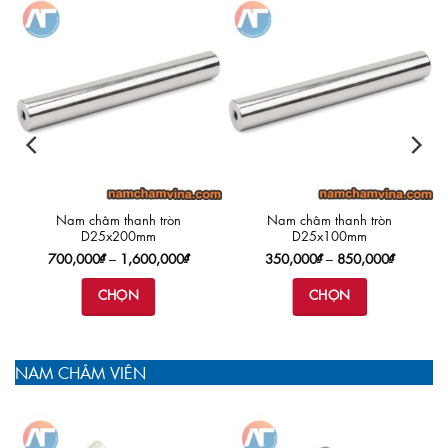
Nam châm viên vuông
Nam châm viên vuông
50x50x25mm
50x50x20mm
ảng
ĐỌC TIẾP
ĐỌC TIẾP
000₫
000₫
NAM CHÂM VIÊN