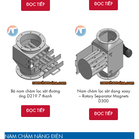
ĐỌC TIẾP
ĐỌC TIẾP
Bộ nam châm lọc sắt đường
Nam châm lọc sắt dạng xoay
ống D219 7 thanh
– Rotary Separator Magnets
D300
ĐỌC TIẾP
ĐỌC TIẾP
NAM CHÂM NÂNG ĐIỆN