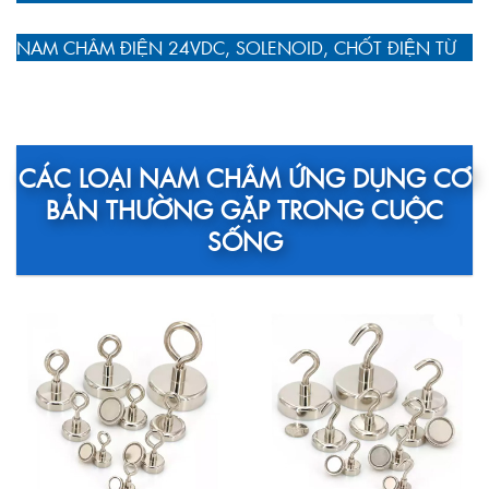
NAM CHÂM ĐIỆN 24VDC, SOLENOID, CHỐT ĐIỆN TỪ
CÁC LOẠI NAM CHÂM ỨNG DỤNG CƠ
BẢN THƯỜNG GẶP TRONG CUỘC
SỐNG