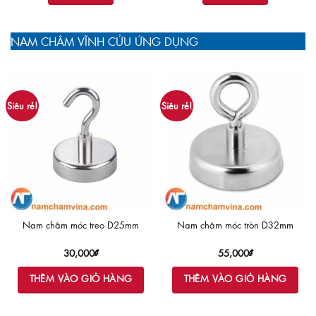
NAM CHÂM VĨNH CỬU ỨNG DỤNG
Siêu rẻ!
Siêu rẻ!
Nam châm móc treo D25mm
Nam châm móc tròn D32mm
30,000
₫
55,000
₫
THÊM VÀO GIỎ HÀNG
THÊM VÀO GIỎ HÀNG