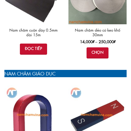
Nam châm cuộn dày 0.5mm
Nam châm dẻo có keo khổ
dài 15m
30mm
Khoảng
14,000
₫
–
250,000
₫
giá:
ĐỌC TIẾP
từ
CHỌN
14,000₫
đến
250,000
Sản
phẩm
NAM CHÂM GIÁO DỤC
này
có
nhiều
biến
thể.
Các
tùy
chọn
có
thể