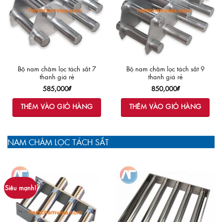
Bộ nam châm lọc tách sắt 7
Bộ nam châm lọc tách sắt 9
thanh giá rẻ
thanh giá rẻ
585,000
₫
850,000
₫
THÊM VÀO GIỎ HÀNG
THÊM VÀO GIỎ HÀNG
NAM CHÂM LỌC TÁCH SẮT
Siêu mạnh!