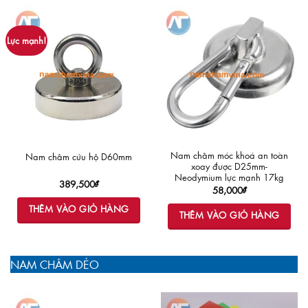
Lực mạnh!
Nam châm móc khoá an toàn
Nam châm cứu hộ D60mm
xoay được D25mm-
Neodymium lực mạnh 17kg
389,500
₫
58,000
₫
THÊM VÀO GIỎ HÀNG
THÊM VÀO GIỎ HÀNG
NAM CHÂM DẺO