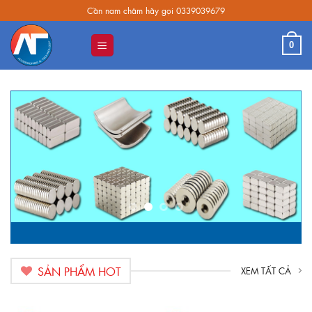
Skip
Cần nam châm hãy gọi 0339039679
to
content
0
SẢN PHẨM HOT
XEM TẤT CẢ