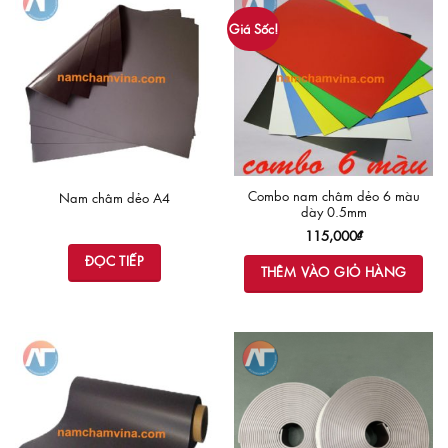
Giá Sốc!
Combo nam châm dẻo 6 màu
Nam châm dẻo A4
dày 0.5mm
115,000
₫
ĐỌC TIẾP
THÊM VÀO GIỎ HÀNG