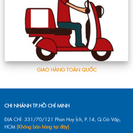
GIAO HÀNG TOÀN QUỐC
CHI NHÁNH TP.HỒ CHÍ MINH
ĐỊA CHỈ: 331/70/121 Phan Huy Ích, P.14, Q.Gò Vấp,
HCM
(Không bán hàng tại đây)