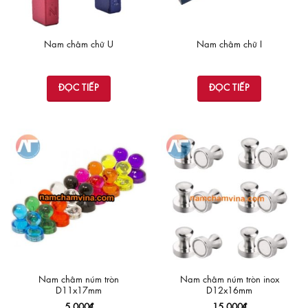
được
chọn
trên
Nam châm chữ U
Nam châm chữ I
trang
sản
phẩm
ĐỌC TIẾP
ĐỌC TIẾP
Nam châm núm tròn
Nam châm núm tròn inox
D11x17mm
D12x16mm
5,000
₫
15,000
₫