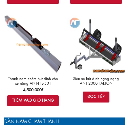
Thanh nam châm hút đinh cho
Siêu xe hút đinh hạng nặng
xe nâng ANT-FFS-501
ANT 2000 FALTON
4,500,000
₫
ĐỌC TIẾP
THÊM VÀO GIỎ HÀNG
DÀN NAM CHÂM THANH