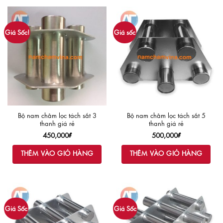
Giá Sốc!
Giá sốc
Bộ nam châm lọc tách sắt 3
Bộ nam châm lọc tách sắt 5
thanh giá rẻ
thanh giá rẻ
450,000
₫
500,000
₫
THÊM VÀO GIỎ HÀNG
THÊM VÀO GIỎ HÀNG
Giá Sốc
Giá Sốc