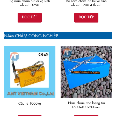
Bộ nam châm rút lõi vệ sinh
Bộ nam châm rút lõi vệ sinh
nhanh D250
nhanh L200 4 thanh
ĐỌC TIẾP
ĐỌC TIẾP
NAM CHÂM CÔNG NGHIỆP
Nam châm treo băng tải
Cẩu từ 1000kg
L600x400x200mm