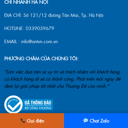
CHI NHÁNH HÀ NỘI
ĐỊA CHỈ: Số 121/12 đường Tân Mai, Tp. Hà Nội
HOTLINE: 0339039679
EMAIL : info@antvn.com.vn
PHƯƠNG CHÂM CỦA CHÚNG TÔI:
"Làm việc dựa trên sự uy tín và trách nhiệm với khách hàng,
có khách hàng ắt sẽ có thành công. Phát triển mỗi ngày để
đem lại giải pháp tốt nhất cho Thượng Đế của mình."
Gọi điện
Chat Zalo
QUY ĐỊNH CHUNG